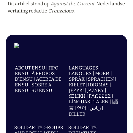
Dit artikel stond op 
Against the Current
. Nederlandse 
vertaling redactie 
Grenzeloos
.
ABOUT ENSU | ПРО
LANGUAGES |
ENSU | À PROPOS
LANGUES | МОВИ |
D'ENSU | ACERCA DE
SPRÅK | SPRACHEN |
ENSU | SOBRE A
KIELET | IDIOMAS |
ENSU | SU ENSU
JĘZYKI | JAZYKY |
ЯЗЫКИ | ΓΛΩΣΣΕΣ |
LÍNGUAS | TALEN | |語
言 | 언어 | زبانیں |
DİLLER
SOLIDARITY GROUPS
SOLIDARITY: