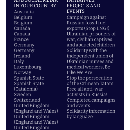
AND SOCIAL MEDIA
INITIATIVES,
IN YOUR COUNTRY
PROJECTS AND
EVENTS
Australia
Belgium
Campaign against
Belgium
Russian fossil fuel
Canada
exports (Stop LNG!)
Canada
Ukrainian prisoners of
France
war, civilian captives
Germany
and abducted children
Germany
Solidarity with the
Ireland
independent union of
Italy
Ukrainian nurses and
Luxembourg
medical workers, Be
Norway
Like We Are
Spanish State
Stop the persecution
Spanish State
of the Crimean Tatars
(Catalonia)
Free all anti-war
Sweden
activists in Russia!
Switzerland
Completed campaigns
United Kingdom
and events
(England and Wales)
Solidarity information
United Kingdom
by language
(England and Wales)
United Kingdom