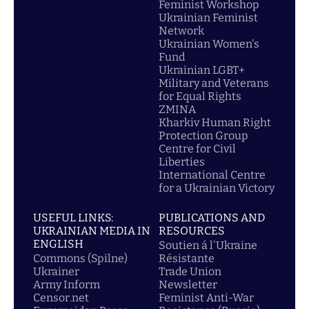
Feminist Workshop
Ukrainian Feminist
Network
Ukrainian Women's
Fund
Ukrainian LGBT+
Military and Veterans
for Equal Rights
ZMINA
Kharkiv Human Right
Protection Group
Centre for Civil
Liberties
International Centre
for a Ukrainian Victory
USEFUL LINKS:
PUBLICATIONS AND
UKRAINIAN MEDIA IN
RESOURCES
ENGLISH
Soutien á l'Ukraine
Commons (Spilne)
Résistante
Ukrainer
Trade Union
Army Inform
Newsletter
Censor.net
Feminist Anti-War