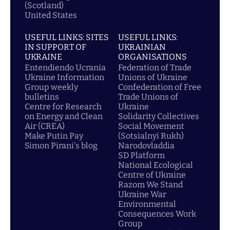
(Scotland)
United States
USEFUL LINKS: SITES
USEFUL LINKS:
IN SUPPORT OF
UKRAINIAN
UKRAINE
ORGANISATIONS
Entendiendo Ucrania
Federation of Trade
Ukraine Information
Unions of Ukraine
Group weekly
Confederation of Free
bulletins
Trade Unions of
Centre for Research
Ukraine
on Energy and Clean
Solidarity Collectives
Air (CREA)
Social Movement
Make Putin Pay
(Sotsialnyi Rukh)
Simon Pirani's blog
Narodovladdia
SD Platform
National Ecological
Centre of Ukraine
Razom We Stand
Ukraine War
Environmental
Consequences Work
Group