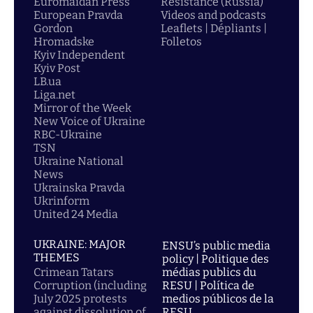
Euromaidan Press
Resistance (Russia)
European Pravda
Videos and podcasts
Gordon
Leaflets | Dépliants |
Hromadske
Folletos
Kyiv Independent
Kyiv Post
LB.ua
Liga.net
Mirror of the Week
New Voice of Ukraine
RBC-Ukraine
TSN
Ukraine National
News
Ukrainska Pravda
Ukrinform
United 24 Media
UKRAINE: MAJOR
ENSU’s public media
THEMES
policy | Politique des
Crimean Tatars
médias publics du
Corruption (including
RESU | Política de
July 2025 protests
medios públicos de la
against dissolution of
RESU