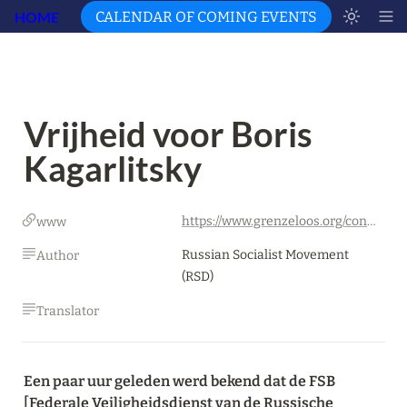
HOME
CALENDAR OF COMING EVENTS
Vrijheid voor Boris 
Kagarlitsky
https://www.grenzeloos.org/content/vrijheid-voor-boris-kagarlitsky
www
Russian Socialist Movement 
Author
(RSD)
Translator
Een paar uur geleden werd bekend dat de FSB 
[Federale Veiligheidsdienst van de Russische 