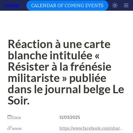
HOME
CALENDAR OF COMING EVENTS
Réaction à une carte 
blanche intitulée « 
Résister à la frénésie 
militariste » publiée 
dans le journal belge Le 
Soir.
11/03/2025
Date
https://www.facebook.com/share/p/1AnwUzLhTH/
www