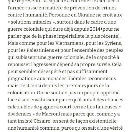
que représente la capacité à contrôler le ciel face à 
l’armée russe en matière de prévention de crimes 
contre l’humanité. Personne en Ukraine ne croit aux 
« solutions miracles », surtout dans le cadre d’une 
guerre coloniale qui dure déjà depuis 2014 (pour ne 
parler que de la phase impérialiste la plus récente). 
Mais comme pour les Vietnamiens, pour les Syriens, 
pour les Palestiniens et pour l’ensemble des peuples 
qui subissent une guerre coloniale, de la capacité à 
repousser l’agresseur dépend sa propre survie. Cela 
peut sembler désespéré et pas suffisamment 
pragmatique aux monades libérales œconomicus 
mais c’est ainsi depuis les premiers jours de la 
colonisation. On ne soutien pas un peuple opprimé 
face à son envahisseur parce qu’il aurait des chances 
calculables de gagner à court terme (les fameuses « 
dividendes » de Macron) mais parce que, comme y a 
tant insisté Césaire, on sent de façon existentielle 
une humanité commue, parce qu’on sait d’une vérité 