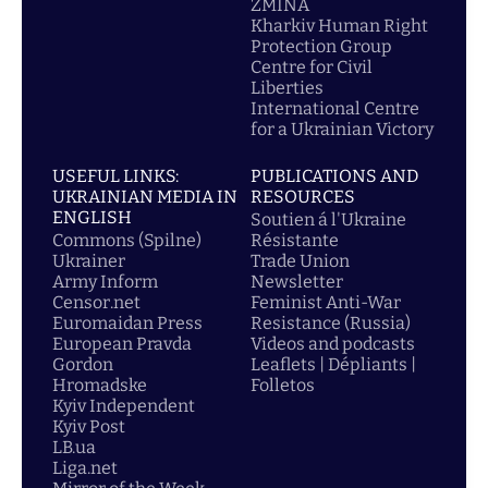
ZMINA
Kharkiv Human Right
Protection Group
Centre for Civil
Liberties
International Centre
for a Ukrainian Victory
USEFUL LINKS:
PUBLICATIONS AND
UKRAINIAN MEDIA IN
RESOURCES
ENGLISH
Soutien á l'Ukraine
Commons (Spilne)
Résistante
Ukrainer
Trade Union
Army Inform
Newsletter
Censor.net
Feminist Anti-War
Euromaidan Press
Resistance (Russia)
European Pravda
Videos and podcasts
Gordon
Leaflets | Dépliants |
Hromadske
Folletos
Kyiv Independent
Kyiv Post
LB.ua
Liga.net