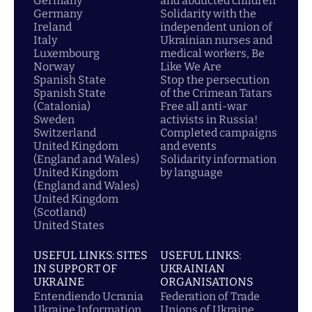
Germany
and abducted children
Germany
Solidarity with the
Ireland
independent union of
Italy
Ukrainian nurses and
Luxembourg
medical workers, Be
Norway
Like We Are
Spanish State
Stop the persecution
Spanish State
of the Crimean Tatars
(Catalonia)
Free all anti-war
Sweden
activists in Russia!
Switzerland
Completed campaigns
United Kingdom
and events
(England and Wales)
Solidarity information
United Kingdom
by language
(England and Wales)
United Kingdom
(Scotland)
United States
USEFUL LINKS: SITES
USEFUL LINKS:
IN SUPPORT OF
UKRAINIAN
UKRAINE
ORGANISATIONS
Entendiendo Ucrania
Federation of Trade
Ukraine Information
Unions of Ukraine