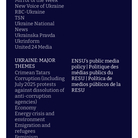
Mirror of the Week
New Voice of Ukraine
RBC-Ukraine
TSN
Ukraine National
News
Ukrainska Pravda
Ukrinform
United 24 Media
UKRAINE: MAJOR
ENSU’s public media
THEMES
policy | Politique des
Crimean Tatars
médias publics du
Corruption (including
RESU | Política de
July 2025 protests
medios públicos de la
against dissolution of
RESU
anti-corruption
agencies)
Economy
Energy crisis and
environment
Emigration and
refugees
Feminism