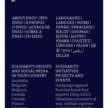
ABOUT ENSU | ПРО
LANGUAGES |
ENSU | À PROPOS
LANGUES | МОВИ |
D'ENSU | ACERCA DE
SPRÅK | SPRACHEN |
ENSU | SOBRE A
KIELET | IDIOMAS |
ENSU | SU ENSU
JĘZYKI | JAZYKY |
ЯЗЫКИ | ΓΛΩΣΣΕΣ |
LÍNGUAS | TALEN | |語
言 | 언어 | زبانیں |
DİLLER
SOLIDARITY GROUPS
SOLIDARITY:
AND SOCIAL MEDIA
INITIATIVES,
IN YOUR COUNTRY
PROJECTS AND
EVENTS
Australia
Belgium
Campaign against
Belgium
Russian fossil fuel
Canada
exports (Stop LNG!)
Canada
Ukrainian prisoners of
France
war, civilian captives