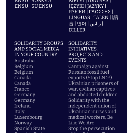
ENSU | SOBRE A
KIELET | IDIOMAS |
ENSU | SU ENSU
JĘZYKI | JAZYKY |
ЯЗЫКИ | ΓΛΩΣΣΕΣ |
LÍNGUAS | TALEN | |語
言 | 언어 | زبانیں |
DİLLER
SOLIDARITY GROUPS
SOLIDARITY:
AND SOCIAL MEDIA
INITIATIVES,
IN YOUR COUNTRY
PROJECTS AND
EVENTS
Australia
Belgium
Campaign against
Belgium
Russian fossil fuel
Canada
exports (Stop LNG!)
Canada
Ukrainian prisoners of
France
war, civilian captives
Germany
and abducted children
Germany
Solidarity with the
Ireland
independent union of
Italy
Ukrainian nurses and
Luxembourg
medical workers, Be
Norway
Like We Are
Spanish State
Stop the persecution