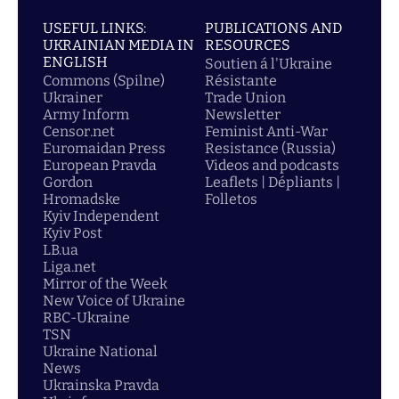
USEFUL LINKS:
PUBLICATIONS AND
UKRAINIAN MEDIA IN
RESOURCES
ENGLISH
Soutien á l'Ukraine
Commons (Spilne)
Résistante
Ukrainer
Trade Union
Army Inform
Newsletter
Censor.net
Feminist Anti-War
Euromaidan Press
Resistance (Russia)
European Pravda
Videos and podcasts
Gordon
Leaflets | Dépliants |
Hromadske
Folletos
Kyiv Independent
Kyiv Post
LB.ua
Liga.net
Mirror of the Week
New Voice of Ukraine
RBC-Ukraine
TSN
Ukraine National
News
Ukrainska Pravda