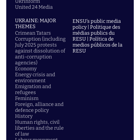
Ukrinform
United 24 Media
UKRAINE: MAJOR
ENSU’s public media
THEMES
policy | Politique des
Crimean Tatars
médias publics du
Corruption (including
RESU | Política de
July 2025 protests
medios públicos de la
against dissolution of
RESU
anti-corruption
agencies)
Economy
Energy crisis and
environment
Emigration and
refugees
Feminism
Foreign, alliance and
defence policy
History
Human rights, civil
liberties and the rule
of law
Labour movement,