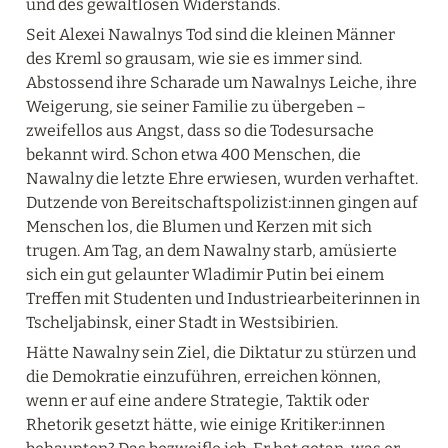
und des gewaltlosen Widerstands.
Seit Alexei Nawalnys Tod sind die kleinen Männer 
des Kreml so grausam, wie sie es immer sind. 
Abstossend ihre Scharade um Nawalnys Leiche, ihre 
Weigerung, sie seiner Familie zu übergeben – 
zweifellos aus Angst, dass so die Todesursache 
bekannt wird. Schon etwa 400 Menschen, die 
Nawalny die letzte Ehre erwiesen, wurden verhaftet. 
Dutzende von Bereitschaftspolizist:innen gingen auf 
Menschen los, die Blumen und Kerzen mit sich 
trugen. Am Tag, an dem Nawalny starb, amüsierte 
sich ein gut gelaunter Wladimir Putin bei einem 
Treffen mit Studenten und Industriearbeiterinnen in 
Tscheljabinsk, einer Stadt in Westsibirien.
Hätte Nawalny sein Ziel, die Diktatur zu stürzen und 
die Demokratie einzuführen, erreichen können, 
wenn er auf eine andere Strategie, Taktik oder 
Rhetorik gesetzt hätte, wie einige Kritiker:innen 