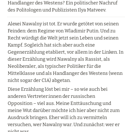
Handlanger des Westens? Ein politischer Nachruf 
des Politologen und Publizisten Ilya Matveev.
Alexei Nawalny ist tot. Er wurde getötet von seinen 
Feinden: dem Regime von Wladimir Putin. Und zu 
Recht würdigt die Welt jetzt sein Leben und seinen 
Kampf. Sogleich hat sich aber auch eine 
Gegenerzählung etabliert, vor allem in der Linken. In 
dieser Erzählung wird Nawalny als Rassist, als 
Neoliberaler, als typischer Politiker für die 
Mittelklasse und als Handlanger des Westens (wenn 
nicht sogar der CIA) abgetan.
Diese Erzählung löst bei mir – so wie auch bei 
anderen Vertreter:innen der russischen 
Opposition – viel aus. Meine Enttäuschung und 
meine Wut darüber möchte ich hier aber nicht zum 
Ausdruck bringen. Eher will ich zu vermitteln 
versuchen, wer Nawalny war. Und zunächst: wer er 
nicht war.