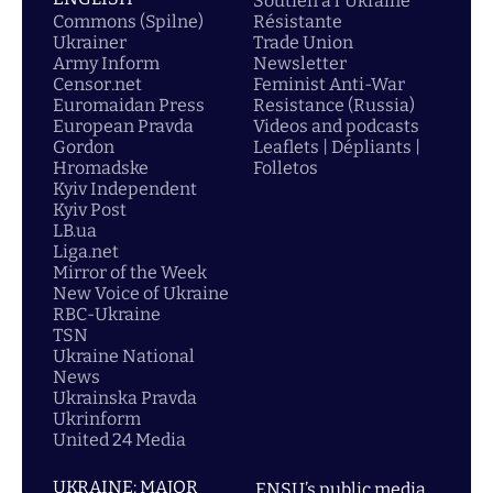
Soutien á l'Ukraine
Commons (Spilne)
Résistante
Ukrainer
Trade Union
Army Inform
Newsletter
Censor.net
Feminist Anti-War
Euromaidan Press
Resistance (Russia)
European Pravda
Videos and podcasts
Gordon
Leaflets | Dépliants |
Hromadske
Folletos
Kyiv Independent
Kyiv Post
LB.ua
Liga.net
Mirror of the Week
New Voice of Ukraine
RBC-Ukraine
TSN
Ukraine National
News
Ukrainska Pravda
Ukrinform
United 24 Media
UKRAINE: MAJOR
ENSU’s public media