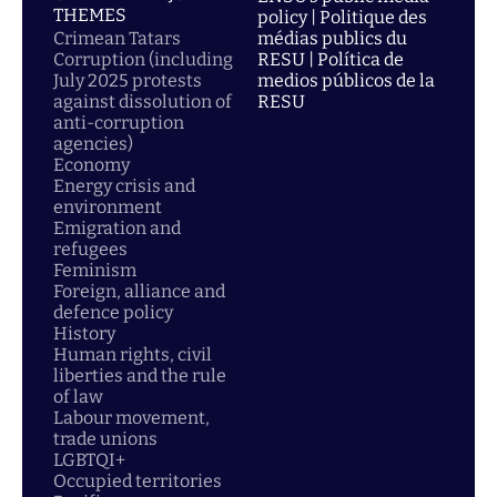
THEMES
policy | Politique des
Crimean Tatars
médias publics du
Corruption (including
RESU | Política de
July 2025 protests
medios públicos de la
against dissolution of
RESU
anti-corruption
agencies)
Economy
Energy crisis and
environment
Emigration and
refugees
Feminism
Foreign, alliance and
defence policy
History
Human rights, civil
liberties and the rule
of law
Labour movement,
trade unions
LGBTQI+
Occupied territories