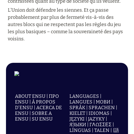
contrastées quant au type de société qu’ils veulent.
L’Union doit défendre les siennes. Et ça passe 
probablement par plus de fermeté vis-à-vis des 
autres blocs qui ne respectent pas les règles du jeu 
les plus basiques – comme la souveraineté des pays 
voisins.
ABOUT ENSU | ПРО
LANGUAGES |
ENSU | À PROPOS
LANGUES | МОВИ |
D'ENSU | ACERCA DE
SPRÅK | SPRACHEN |
ENSU | SOBRE A
KIELET | IDIOMAS |
ENSU | SU ENSU
JĘZYKI | JAZYKY |
ЯЗЫКИ | ΓΛΩΣΣΕΣ |
LÍNGUAS | TALEN | |語