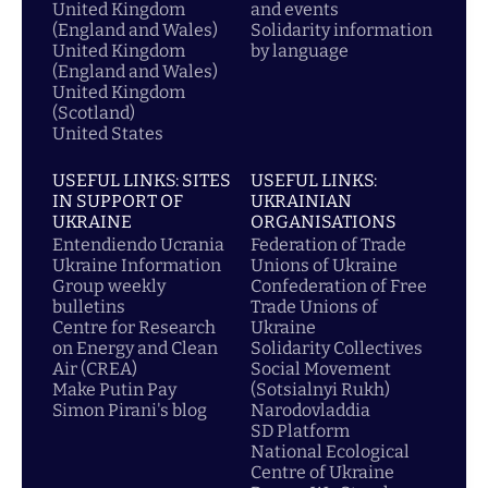
United Kingdom
and events
(England and Wales)
Solidarity information
United Kingdom
by language
(England and Wales)
United Kingdom
(Scotland)
United States
USEFUL LINKS: SITES
USEFUL LINKS:
IN SUPPORT OF
UKRAINIAN
UKRAINE
ORGANISATIONS
Entendiendo Ucrania
Federation of Trade
Ukraine Information
Unions of Ukraine
Group weekly
Confederation of Free
bulletins
Trade Unions of
Centre for Research
Ukraine
on Energy and Clean
Solidarity Collectives
Air (CREA)
Social Movement
Make Putin Pay
(Sotsialnyi Rukh)
Simon Pirani's blog
Narodovladdia
SD Platform
National Ecological
Centre of Ukraine