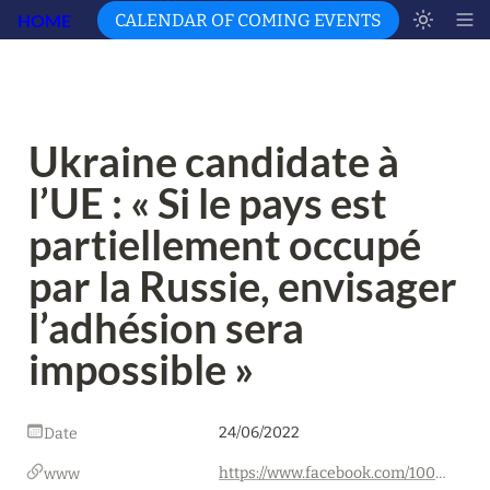
HOME
CALENDAR OF COMING EVENTS
Ukraine candidate à 
l’UE : « Si le pays est 
partiellement occupé 
par la Russie, envisager 
l’adhésion sera 
impossible »
24/06/2022
Date
https://www.facebook.com/100001630940002/posts/pfbid0h4JgaFh3esgqtGZogcRMWGEz7Szw2mkyXF9ZbWu7rG13xknu8ZTL1dtYLmM5tkZDl/?sfnsn=mo
www