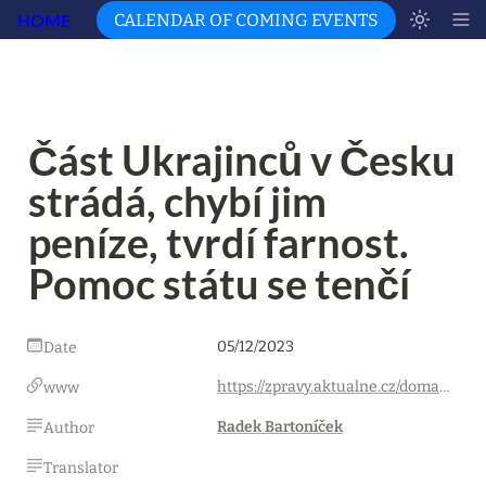
HOME
CALENDAR OF COMING EVENTS
Část Ukrajinců v Česku 
strádá, chybí jim 
peníze, tvrdí farnost. 
Pomoc státu se tenčí
05/12/2023
Date
https://zpravy.aktualne.cz/domaci/uprchlici-z-ukrajiny/r~c6c308248dda11eea3c0ac1f6b220ee8/
www
Radek Bartoníček
Author
Translator