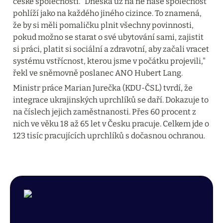
české společnosti. "Dneska už na ně naše společnost 
pohlíží jako na každého jiného cizince. To znamená, 
že by si měli pomaličku plnit všechny povinnosti, 
pokud možno se starat o své ubytování sami, zajistit 
si práci, platit si sociální a zdravotní, aby začali vracet 
systému vstřícnost, kterou jsme v počátku projevili," 
řekl ve sněmovně poslanec ANO Hubert Lang.
Ministr práce Marian Jurečka (KDU-ČSL) tvrdí, že 
integrace ukrajinských uprchlíků se daří. Dokazuje to 
na číslech jejich zaměstnanosti. Přes 60 procent z 
nich ve věku 18 až 65 let v Česku pracuje. Celkem jde o 
123 tisíc pracujících uprchlíků s dočasnou ochranou.