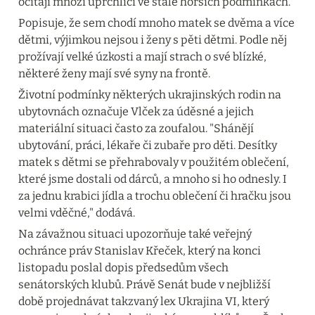
ocitají mnozí uprchlíci ve stále horších podmínkách.
Popisuje, že sem chodí mnoho matek se dvěma a více 
dětmi, výjimkou nejsou i ženy s pěti dětmi. Podle něj 
prožívají velké úzkosti a mají strach o své blízké, 
některé ženy mají své syny na frontě.
Životní podmínky některých ukrajinských rodin na 
ubytovnách označuje Vlček za úděsné a jejich 
materiální situaci často za zoufalou. "Shánějí 
ubytování, práci, lékaře či zubaře pro děti. Desítky 
matek s dětmi se přehrabovaly v použitém oblečení, 
které jsme dostali od dárců, a mnoho si ho odnesly. I 
za jednu krabici jídla a trochu oblečení či hračku jsou 
velmi vděčné," dodává.
Na závažnou situaci upozorňuje také veřejný 
ochránce práv Stanislav Křeček, který na konci 
listopadu poslal dopis předsedům všech 
senátorských klubů. Právě Senát bude v nejbližší 
době projednávat takzvaný lex Ukrajina VI, který 