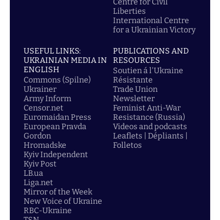
Centre for Civil
Liberties
International Centre
for a Ukrainian Victory
USEFUL LINKS:
PUBLICATIONS AND
UKRAINIAN MEDIA IN
RESOURCES
ENGLISH
Soutien á l'Ukraine
Commons (Spilne)
Résistante
Ukrainer
Trade Union
Army Inform
Newsletter
Censor.net
Feminist Anti-War
Euromaidan Press
Resistance (Russia)
European Pravda
Videos and podcasts
Gordon
Leaflets | Dépliants |
Hromadske
Folletos
Kyiv Independent
Kyiv Post
LB.ua
Liga.net
Mirror of the Week
New Voice of Ukraine
RBC-Ukraine
TSN