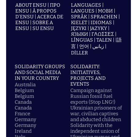
ABOUT ENSU | ПРО
LANGUAGES |
ENSU | À PROPOS
LANGUES | МОВИ |
D'ENSU | ACERCA DE
SPRÅK | SPRACHEN |
ENSU | SOBRE A
KIELET | IDIOMAS |
ENSU | SU ENSU
JĘZYKI | JAZYKY |
ЯЗЫКИ | ΓΛΩΣΣΕΣ |
LÍNGUAS | TALEN | |語
言 | 언어 | زبانیں |
DİLLER
SOLIDARITY GROUPS
SOLIDARITY:
AND SOCIAL MEDIA
INITIATIVES,
IN YOUR COUNTRY
PROJECTS AND
EVENTS
Australia
Belgium
Campaign against
Belgium
Russian fossil fuel
Canada
exports (Stop LNG!)
Canada
Ukrainian prisoners of
France
war, civilian captives
Germany
and abducted children
Germany
Solidarity with the
Ireland
independent union of
Italy
Ukrainian nurses and