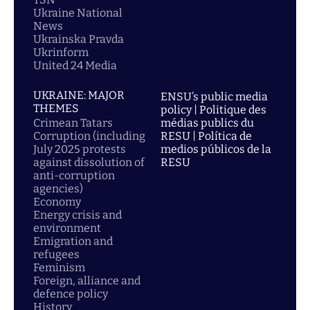
Ukraine National
News
Ukrainska Pravda
Ukrinform
United 24 Media
UKRAINE: MAJOR
ENSU’s public media
THEMES
policy | Politique des
Crimean Tatars
médias publics du
Corruption (including
RESU | Política de
July 2025 protests
medios públicos de la
against dissolution of
RESU
anti-corruption
agencies)
Economy
Energy crisis and
environment
Emigration and
refugees
Feminism
Foreign, alliance and
defence policy
History