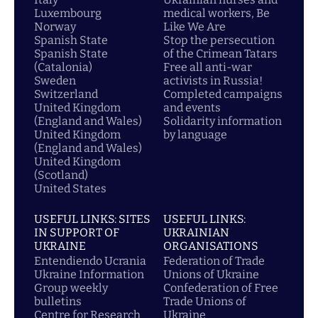
Luxembourg
medical workers, Be
Norway
Like We Are
Spanish State
Stop the persecution
Spanish State
of the Crimean Tatars
(Catalonia)
Free all anti-war
Sweden
activists in Russia!
Switzerland
Completed campaigns
United Kingdom
and events
(England and Wales)
Solidarity information
United Kingdom
by language
(England and Wales)
United Kingdom
(Scotland)
United States
USEFUL LINKS: SITES
USEFUL LINKS:
IN SUPPORT OF
UKRAINIAN
UKRAINE
ORGANISATIONS
Entendiendo Ucrania
Federation of Trade
Ukraine Information
Unions of Ukraine
Group weekly
Confederation of Free
bulletins
Trade Unions of
Centre for Research
Ukraine