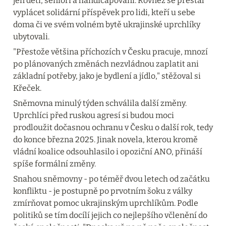
jen děti, senioři a handicapovaní. Rovněž se přestal 
vyplácet solidární příspěvek pro lidi, kteří u sebe 
doma či ve svém volném bytě ukrajinské uprchlíky 
ubytovali.
"Přestože většina příchozích v Česku pracuje, mnozí 
po plánovaných změnách nezvládnou zaplatit ani 
základní potřeby, jako je bydlení a jídlo," stěžoval si 
Křeček.
Sněmovna minulý týden schválila další změny. 
Uprchlíci před ruskou agresí si budou moci 
prodloužit dočasnou ochranu v Česku o další rok, tedy 
do konce března 2025. Jinak novela, kterou kromě 
vládní koalice odsouhlasilo i opoziční ANO, přináší 
spíše formální změny.
Snahou sněmovny - po téměř dvou letech od začátku 
konfliktu - je postupně po prvotním šoku z války 
zmírňovat pomoc ukrajinským uprchlíkům. Podle 
politiků se tím docílí jejich co nejlepšího včlenění do 