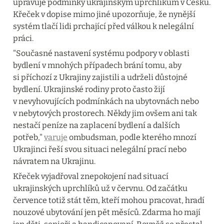
upravuje podmínky ukrajinským uprchlíkům v Česku. 
Křeček v dopise mimo jiné upozorňuje, že nynější 
systém tlačí lidi prchající před válkou k nelegální 
práci.
"Současné nastavení systému podpory v oblasti 
bydlení v mnohých případech brání tomu, aby 
si příchozí z Ukrajiny zajistili a udrželi důstojné 
bydlení. Ukrajinské rodiny proto často žijí 
v nevyhovujících podmínkách na ubytovnách nebo 
v nebytových prostorech. Někdy jim ovšem ani tak 
nestačí peníze na zaplacení bydlení a dalších 
potřeb," 
varuje
 ombudsman, podle kterého mnozí 
Ukrajinci řeší svou situaci nelegální prací nebo 
návratem na Ukrajinu.
Křeček vyjadřoval znepokojení nad situací 
ukrajinských uprchlíků už v červnu. Od začátku 
července totiž stát těm, kteří mohou pracovat, hradí 
nouzové ubytování jen pět měsíců. Zdarma ho mají 