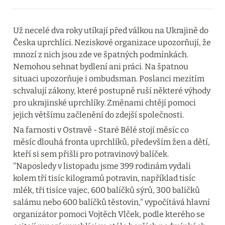
Už necelé dva roky utíkají před válkou na Ukrajině do 
Česka uprchlíci. Neziskové organizace upozorňují, že 
mnozí z nich jsou zde ve špatných podmínkách. 
Nemohou sehnat bydlení ani práci. Na špatnou 
situaci upozorňuje i ombudsman. Poslanci mezitím 
schvalují zákony, které postupně ruší některé výhody 
pro ukrajinské uprchlíky. Změnami chtějí pomoci 
jejich většímu začlenění do zdejší společnosti.
Na farnosti v Ostravě - Staré Bělé stojí měsíc co 
měsíc dlouhá fronta uprchlíků, především žen a dětí, 
kteří si sem přišli pro potravinový balíček. 
"Naposledy v listopadu jsme 399 rodinám vydali 
kolem tří tisíc kilogramů potravin, například tisíc 
mlék, tři tisíce vajec, 600 balíčků sýrů, 300 balíčků 
salámu nebo 600 balíčků těstovin," vypočítává hlavní 
organizátor pomoci Vojtěch Vlček, podle kterého se 