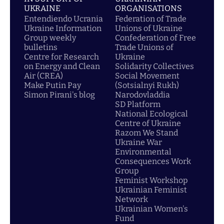
UKRAINE
ORGANISATIONS
Entendiendo Ucrania
Federation of Trade
Ukraine Information
Unions of Ukraine
Group weekly
Confederation of Free
bulletins
Trade Unions of
Centre for Research
Ukraine
on Energy and Clean
Solidarity Collectives
Air (CREA)
Social Movement
Make Putin Pay
(Sotsialnyi Rukh)
Simon Pirani's blog
Narodovladdia
SD Platform
National Ecological
Centre of Ukraine
Razom We Stand
Ukraine War
Environmental
Consequences Work
Group
Feminist Workshop
Ukrainian Feminist
Network
Ukrainian Women's
Fund