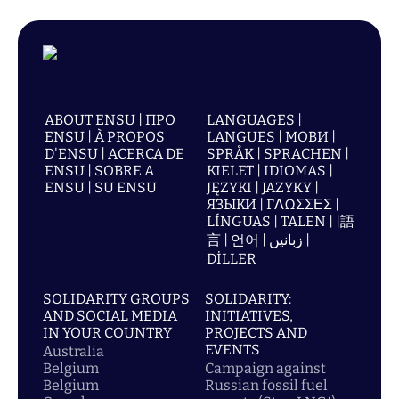
ABOUT ENSU | ПРО
LANGUAGES |
ENSU | À PROPOS
LANGUES | МОВИ |
D'ENSU | ACERCA DE
SPRÅK | SPRACHEN |
ENSU | SOBRE A
KIELET | IDIOMAS |
ENSU | SU ENSU
JĘZYKI | JAZYKY |
ЯЗЫКИ | ΓΛΩΣΣΕΣ |
LÍNGUAS | TALEN | |語
言 | 언어 | زبانیں |
DİLLER
SOLIDARITY GROUPS
SOLIDARITY:
AND SOCIAL MEDIA
INITIATIVES,
IN YOUR COUNTRY
PROJECTS AND
EVENTS
Australia
Belgium
Campaign against
Belgium
Russian fossil fuel