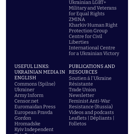
Ukrainian LGBT+
Military and Veterans
for Equal Rights
ZMINA
Kharkiv Human Right
Protection Group
Centre for Civil
Liberties
International Centre
for a Ukrainian Victory
USEFUL LINKS:
PUBLICATIONS AND
UKRAINIAN MEDIA IN
RESOURCES
ENGLISH
Soutien á l'Ukraine
Commons (Spilne)
Résistante
Ukrainer
Trade Union
Army Inform
Newsletter
Censor.net
Feminist Anti-War
Euromaidan Press
Resistance (Russia)
European Pravda
Videos and podcasts
Gordon
Leaflets | Dépliants |
Hromadske
Folletos
Kyiv Independent