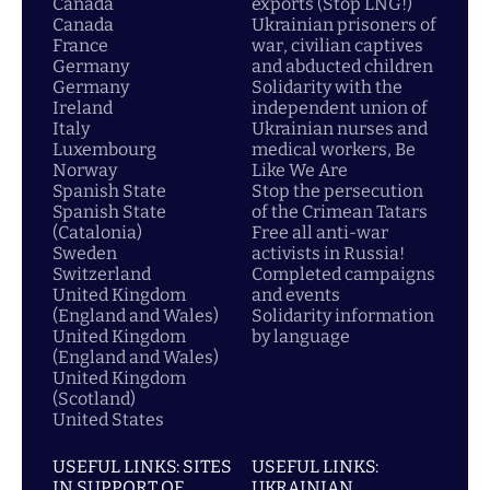
Canada
exports (Stop LNG!)
Canada
Ukrainian prisoners of
France
war, civilian captives
Germany
and abducted children
Germany
Solidarity with the
Ireland
independent union of
Italy
Ukrainian nurses and
Luxembourg
medical workers, Be
Norway
Like We Are
Spanish State
Stop the persecution
Spanish State
of the Crimean Tatars
(Catalonia)
Free all anti-war
Sweden
activists in Russia!
Switzerland
Completed campaigns
United Kingdom
and events
(England and Wales)
Solidarity information
United Kingdom
by language
(England and Wales)
United Kingdom
(Scotland)
United States
USEFUL LINKS: SITES
USEFUL LINKS:
IN SUPPORT OF
UKRAINIAN