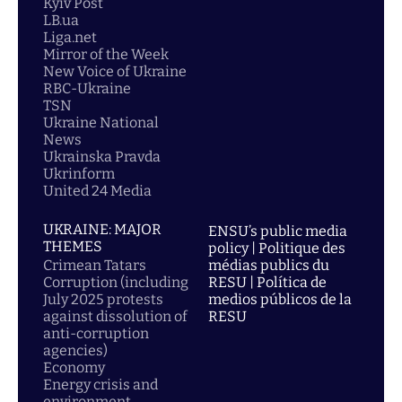
Kyiv Post
LB.ua
Liga.net
Mirror of the Week
New Voice of Ukraine
RBC-Ukraine
TSN
Ukraine National
News
Ukrainska Pravda
Ukrinform
United 24 Media
UKRAINE: MAJOR
ENSU’s public media
THEMES
policy | Politique des
Crimean Tatars
médias publics du
Corruption (including
RESU | Política de
July 2025 protests
medios públicos de la
against dissolution of
RESU
anti-corruption
agencies)
Economy
Energy crisis and
environment