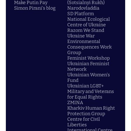
Make Putin Pay
(Sotsialnyi Rukh)
Simon Pirani's blog
Narodovladdia
SD Platform
National Ecological
Centre of Ukraine
Razom We Stand
Ukraine War
Environmental
Consequences Work
Group
Feminist Workshop
Ukrainian Feminist
Network
Ukrainian Women's
Fund
Ukrainian LGBT+
Military and Veterans
for Equal Rights
ZMINA
Kharkiv Human Right
Protection Group
Centre for Civil
Liberties
International Centre