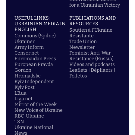
for a Ukrainian Victory
USEFUL LINKS:
PUBLICATIONS AND
UKRAINIAN MEDIA IN
RESOURCES
ENGLISH
Soutien á l'Ukraine
Commons (Spilne)
Résistante
Ukrainer
Trade Union
Army Inform
Newsletter
Censor.net
Feminist Anti-War
Euromaidan Press
Resistance (Russia)
European Pravda
Videos and podcasts
Gordon
Leaflets | Dépliants |
Hromadske
Folletos
Kyiv Independent
Kyiv Post
LB.ua
Liga.net
Mirror of the Week
New Voice of Ukraine
RBC-Ukraine
TSN
Ukraine National
News