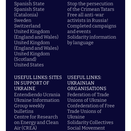
Spanish State
Stop the persecution
Spanish State
of the Crimean Tatars
(Catalonia)
Free all anti-war
Sweden
activists in Russia!
Switzerland
Completed campaigns
United Kingdom
and events
(England and Wales)
Solidarity information
United Kingdom
by language
(England and Wales)
United Kingdom
(Scotland)
United States
USEFUL LINKS: SITES
USEFUL LINKS:
IN SUPPORT OF
UKRAINIAN
UKRAINE
ORGANISATIONS
Entendiendo Ucrania
Federation of Trade
Ukraine Information
Unions of Ukraine
Group weekly
Confederation of Free
bulletins
Trade Unions of
Centre for Research
Ukraine
on Energy and Clean
Solidarity Collectives
Air (CREA)
Social Movement