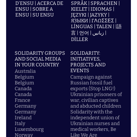
D'ENSU | ACERCA DE
SPRÅK | SPRACHEN |
ENSU | SOBRE A
KIELET | IDIOMAS |
ENSU | SU ENSU
JĘZYKI | JAZYKY |
ЯЗЫКИ | ΓΛΩΣΣΕΣ |
LÍNGUAS | TALEN | |語
言 | 언어 | زبانیں |
DİLLER
SOLIDARITY GROUPS
SOLIDARITY:
AND SOCIAL MEDIA
INITIATIVES,
IN YOUR COUNTRY
PROJECTS AND
EVENTS
Australia
Belgium
Campaign against
Belgium
Russian fossil fuel
Canada
exports (Stop LNG!)
Canada
Ukrainian prisoners of
France
war, civilian captives
Germany
and abducted children
Germany
Solidarity with the
Ireland
independent union of
Italy
Ukrainian nurses and
Luxembourg
medical workers, Be
Norway
Like We Are