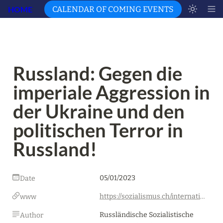
HOME
CALENDAR OF COMING EVENTS
Russland: Gegen die 
imperiale Aggression in 
der Ukraine und den 
politischen Terror in 
Russland!
05/01/2023
Date
https://sozialismus.ch/international/2023/russland-gegen-die-imperiale-aggression-in-der-ukraine-und-den-politischen-terror-in-russland/
www
Russländische Sozialistische 
Author