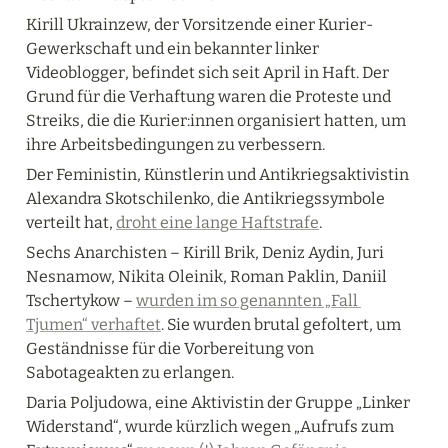
Kirill Ukrainzew, der Vorsitzende einer Kurier-
Gewerkschaft und ein bekannter linker 
Videoblogger, befindet sich seit April in Haft. Der 
Grund für die Verhaftung waren die Proteste und 
Streiks, die die Kurier:innen organisiert hatten, um 
ihre Arbeitsbedingungen zu verbessern.
Der Feministin, Künstlerin und Antikriegsaktivistin 
Alexandra Skotschilenko, die Antikriegssymbole 
verteilt hat, 
droht eine lange Haftstrafe
.
Sechs Anarchisten – Kirill Brik, Deniz Aydin, Juri 
Nesnamow, Nikita Oleinik, Roman Paklin, Daniil 
Tschertykow – 
wurden im so genannten „Fall 
Tjumen“ verhaftet
. Sie wurden brutal gefoltert, um 
Geständnisse für die Vorbereitung von 
Sabotageakten zu erlangen.
Daria Poljudowa, eine Aktivistin der Gruppe „Linker 
Widerstand“, wurde kürzlich wegen „Aufrufs zum 