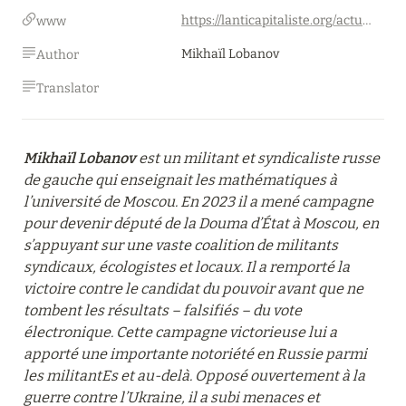
https://lanticapitaliste.org/actualite/international/russes-de-gauche-contre-linvasion-de-lukraine-sans-le-succes-de-cette
www
Mikhaïl Lobanov
Author
Translator
Mikhaïl Lobanov
 est un militant et syndicaliste russe 
de gauche qui enseignait les mathématiques à 
l’université de Moscou. En 2023 il a mené campagne 
pour devenir député de la Douma d’État à Moscou, en 
s’appuyant sur une vaste coalition de militants 
syndicaux, écologistes et locaux. Il a remporté la 
victoire contre le candidat du pouvoir avant que ne 
tombent les résultats – falsifiés – du vote 
électronique. Cette campagne victorieuse lui a 
apporté une importante notoriété en Russie parmi 
les militantEs et au-delà. Opposé ouvertement à la 
guerre contre l’Ukraine, il a subi menaces et 