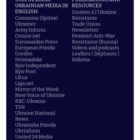
UKRAINIAN MEDIA IN
RESOURCES
ENGLISH
Soutien á l'Ukraine
Commons (Spilne)
Résistante
Ukrainer
Trade Union
Army Inform
Newsletter
Censor.net
Feminist Anti-War
Euromaidan Press
Resistance (Russia)
European Pravda
Videos and podcasts
Gordon
Leaflets | Dépliants |
Hromadske
Folletos
Kyiv Independent
Kyiv Post
LB.ua
Liga.net
Mirror of the Week
New Voice of Ukraine
RBC-Ukraine
TSN
Ukraine National
News
Ukrainska Pravda
Ukrinform
United 24 Media