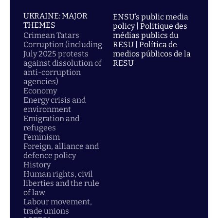
UKRAINE: MAJOR
ENSU’s public media
THEMES
policy | Politique des
Crimean Tatars
médias publics du
Corruption (including
RESU | Política de
July 2025 protests
medios públicos de la
against dissolution of
RESU
anti-corruption
agencies)
Economy
Energy crisis and
environment
Emigration and
refugees
Feminism
Foreign, alliance and
defence policy
History
Human rights, civil
liberties and the rule
of law
Labour movement,
trade unions