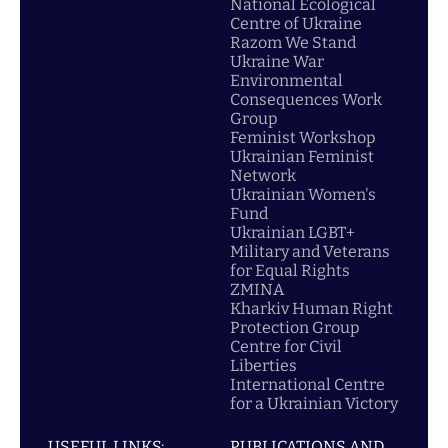
National Ecological
Centre of Ukraine
Razom We Stand
Ukraine War
Environmental
Consequences Work
Group
Feminist Workshop
Ukrainian Feminist
Network
Ukrainian Women's
Fund
Ukrainian LGBT+
Military and Veterans
for Equal Rights
ZMINA
Kharkiv Human Right
Protection Group
Centre for Civil
Liberties
International Centre
for a Ukrainian Victory
USEFUL LINKS:
PUBLICATIONS AND