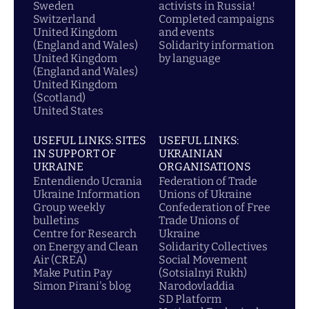
Sweden
activists in Russia!
Switzerland
Completed campaigns
United Kingdom
and events
(England and Wales)
Solidarity information
United Kingdom
by language
(England and Wales)
United Kingdom
(Scotland)
United States
USEFUL LINKS: SITES
USEFUL LINKS:
IN SUPPORT OF
UKRAINIAN
UKRAINE
ORGANISATIONS
Entendiendo Ucrania
Federation of Trade
Ukraine Information
Unions of Ukraine
Group weekly
Confederation of Free
bulletins
Trade Unions of
Centre for Research
Ukraine
on Energy and Clean
Solidarity Collectives
Air (CREA)
Social Movement
Make Putin Pay
(Sotsialnyi Rukh)
Simon Pirani's blog
Narodovladdia
SD Platform