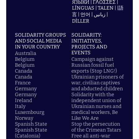
ЯЗЫКИ | ΓΛΩΣΣΕΣ |
LÍNGUAS | TALEN | |語
言 | 언어 | زبانیں |
DİLLER
SOLIDARITY GROUPS
SOLIDARITY:
AND SOCIAL MEDIA
INITIATIVES,
IN YOUR COUNTRY
PROJECTS AND
EVENTS
Australia
Belgium
Campaign against
Belgium
Russian fossil fuel
Canada
exports (Stop LNG!)
Canada
Ukrainian prisoners of
France
war, civilian captives
Germany
and abducted children
Germany
Solidarity with the
Ireland
independent union of
Italy
Ukrainian nurses and
Luxembourg
medical workers, Be
Norway
Like We Are
Spanish State
Stop the persecution
Spanish State
of the Crimean Tatars
(Catalonia)
Free all anti-war