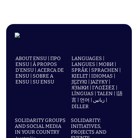
ABOUT ENSU | ПРО
LANGUAGES |
ENSU | À PROPOS
LANGUES | МОВИ |
D'ENSU | ACERCA DE
SPRÅK | SPRACHEN |
ENSU | SOBRE A
KIELET | IDIOMAS |
ENSU | SU ENSU
JĘZYKI | JAZYKY |
ЯЗЫКИ | ΓΛΩΣΣΕΣ |
LÍNGUAS | TALEN | |語
言 | 언어 | زبانیں |
DİLLER
SOLIDARITY GROUPS
SOLIDARITY:
AND SOCIAL MEDIA
INITIATIVES,
IN YOUR COUNTRY
PROJECTS AND
EVENTS