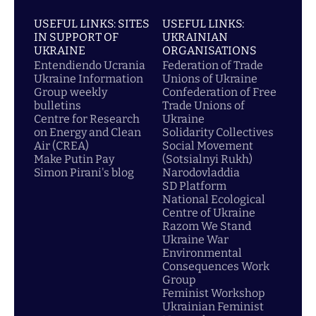
USEFUL LINKS: SITES
USEFUL LINKS:
IN SUPPORT OF
UKRAINIAN
UKRAINE
ORGANISATIONS
Entendiendo Ucrania
Federation of Trade
Ukraine Information
Unions of Ukraine
Group weekly
Confederation of Free
bulletins
Trade Unions of
Centre for Research
Ukraine
on Energy and Clean
Solidarity Collectives
Air (CREA)
Social Movement
Make Putin Pay
(Sotsialnyi Rukh)
Simon Pirani's blog
Narodovladdia
SD Platform
National Ecological
Centre of Ukraine
Razom We Stand
Ukraine War
Environmental
Consequences Work
Group
Feminist Workshop
Ukrainian Feminist