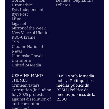
Gordon
Leaflets | Dépliants |
Hromadske
Folletos
Kyiv Independent
Kyiv Post
LB.ua
Liga.net
Mirror of the Week
New Voice of Ukraine
RBC-Ukraine
TSN
Ukraine National
News
Ukrainska Pravda
Ukrinform
United 24 Media
UKRAINE: MAJOR
ENSU’s public media
THEMES
policy | Politique des
Crimean Tatars
médias publics du
Corruption (including
RESU | Política de
July 2025 protests
medios públicos de la
against dissolution of
RESU
anti-corruption
agencies)