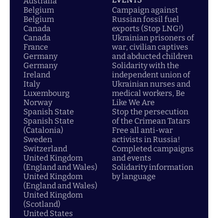
Australia
Belgium
Campaign against
Belgium
Russian fossil fuel
Canada
exports (Stop LNG!)
Canada
Ukrainian prisoners of
France
war, civilian captives
Germany
and abducted children
Germany
Solidarity with the
Ireland
independent union of
Italy
Ukrainian nurses and
Luxembourg
medical workers, Be
Norway
Like We Are
Spanish State
Stop the persecution
Spanish State
of the Crimean Tatars
(Catalonia)
Free all anti-war
Sweden
activists in Russia!
Switzerland
Completed campaigns
United Kingdom
and events
(England and Wales)
Solidarity information
United Kingdom
by language
(England and Wales)
United Kingdom
(Scotland)
United States