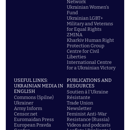
Network
Ukrainian Women's
Fund
Ukrainian LGBT+
Military and Veterans
for Equal Rights
ZMINA
Kharkiv Human Right
Protection Group
Centre for Civil
Liberties
International Centre
for a Ukrainian Victory
USEFUL LINKS:
PUBLICATIONS AND
UKRAINIAN MEDIA IN
RESOURCES
ENGLISH
Soutien á l'Ukraine
Commons (Spilne)
Résistante
Ukrainer
Trade Union
Army Inform
Newsletter
Censor.net
Feminist Anti-War
Euromaidan Press
Resistance (Russia)
European Pravda
Videos and podcasts