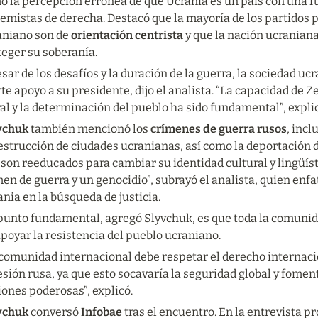
o la percepción errónea de que Ucrania es un país con una fu
emistas de derecha. Destacó que la mayoría de los partidos p
aniano son de 
orientación centrista
 y que la nación ucranian
teger su soberanía.
sar de los desafíos y la duración de la guerra, la sociedad u
te apoyo a su presidente,
dijo el analista. “La capacidad de 
l y la determinación del pueblo ha sido fundamental”, expli
vchuk 
también mencionó los 
crímenes de guerra rusos
, incl
estrucción de ciudades ucranianas, así como la deportación d
son reeducados para cambiar su identidad cultural y lingüíst
en de guerra y un genocidio”, subrayó el analista, quien enfa
nia en la búsqueda de justicia.
punto fundamental, agregó Slyvchuk, es que toda la comunida
poyar la resistencia del pueblo ucraniano.
comunidad internacional debe respetar el derecho internacion
sión rusa, ya que esto socavaría la seguridad global y foment
ones poderosas”, explicó.
vchuk 
conversó 
Infobae 
tras el encuentro. En la entrevista p