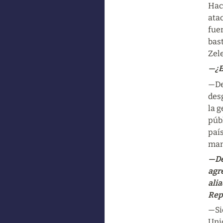
Hace
atac
fuer
bast
Zele
—¿E
—De 
desg
la g
públ
país
man
—Dec
agr
alia
Rep
—Si
Unid