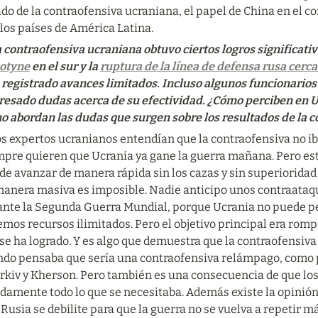
do de la contraofensiva ucraniana, el papel de China en el con
los países de América Latina.
 contraofensiva ucraniana obtuvo ciertos logros significativ
otyne
 en el sur y la 
ruptura de la línea de defensa rusa cer
 registrado avances limitados. Incluso algunos funcionario
resado dudas acerca de su efectividad. ¿Cómo perciben en Uc
o abordan las dudas que surgen sobre los resultados de la 
 expertos ucranianos entendían que la contraofensiva no iba a
mpre quieren que Ucrania ya gane la guerra mañana. Pero esto
e avanzar de manera rápida sin los cazas y sin superioridad 
manera masiva es imposible. Nadie anticipo unos contraataqu
ante la Segunda Guerra Mundial, porque Ucrania no puede per
mos recursos ilimitados. Pero el objetivo principal era romper
se ha logrado. Y es algo que demuestra que la contraofensiva e
do pensaba que sería una contraofensiva relámpago, como pa
rkiv y Kherson. Pero también es una consecuencia de que los
damente todo lo que se necesitaba. Además existe la opinión
Rusia se debilite para que la guerra no se vuelva a repetir má