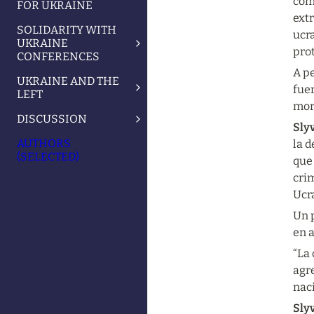
com
FOR UKRAINE
extr
SOLIDARITY WITH
ucr
UKRAINE
pro
CONFERENCES
A pe
UKRAINE AND THE
fuer
LEFT
mora
DISCUSSION
Sly
AUTHORS
la d
(SELECTED)
que 
crim
Ucra
Un 
en a
“La 
agre
naci
Sly