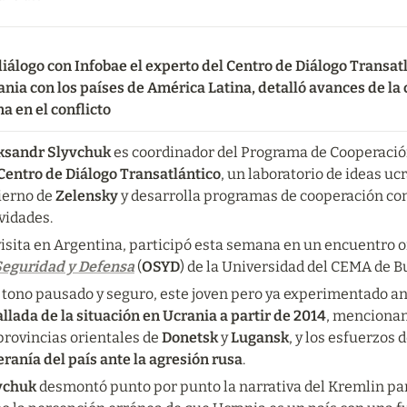
iálogo con Infobae el experto del Centro de Diálogo Transatlá
nia con los países de América Latina, detalló avances de la 
a en el conflicto
ksandr Slyvchuk
 es coordinador del Programa de Cooperació
Centro de Diálogo Transatlántico
, un laboratorio de ideas uc
ierno de 
Zelensky
 y desarrolla programas de cooperación con 
vidades.
visita en Argentina, participó esta semana en un encuentro o
Seguridad y Defensa
(
OSYD
) de la Universidad del CEMA de B
 tono pausado y seguro, este joven pero ya experimentado an
llada de la situación en Ucrania a partir de 2014
, mencionan
provincias orientales de 
Donetsk 
y 
Lugansk
, y los esfuerzos 
ranía del país ante la agresión rusa
.
vchuk
 desmontó punto por punto la narrativa del Kremlin para 