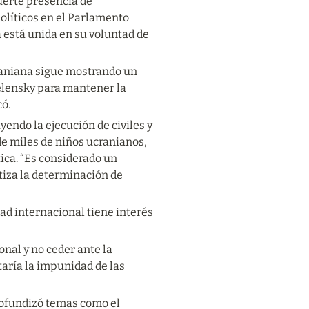
erte presencia de 
olíticos en el Parlamento 
a está unida en su
voluntad de 
craniana sigue mostrando un 
Zelensky para mantener la 
có.
uyendo la ejecución de civiles y 
e miles de niños ucranianos, 
ica. “Es considerado un 
tiza la determinación de 
d internacional tiene interés 
al y no ceder ante la 
aría la impunidad de las 
rofundizó temas como el 