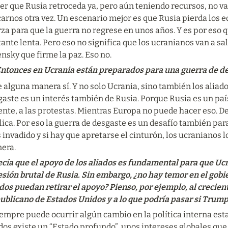
r que Rusia retroceda ya, pero aún teniendo recursos, no va 
arnos otra vez. Un escenario mejor es que Rusia pierda los eq
za para que la guerra no regrese en unos años. Y es por eso q
ante lenta. Pero eso no significa que los ucranianos van a sali
nsky que firme la paz. Eso no.
ntonces en Ucrania están preparados para una guerra de d
alguna manera sí. Y no solo Ucrania, sino también los aliados
aste es un interés también de Rusia. Porque Rusia es un país 
ente, a las protestas. Mientras Europa no puede hacer eso. D
ica. Por eso la guerra de desgaste es un desafío también para
 invadido y si hay que apretarse el cinturón, los ucranianos lo
era.
ía que el apoyo de los aliados es fundamental para que Ucra
esión brutal de Rusia. Sin embargo, ¿no hay temor en el gobi
dos puedan retirar el apoyo? Pienso, por ejemplo, al crecient
ublicano de Estados Unidos y a lo que podría pasar si Trump
empre puede ocurrir algún cambio en la política interna est
os existe un “Estado profundo”, unos intereses globales que 