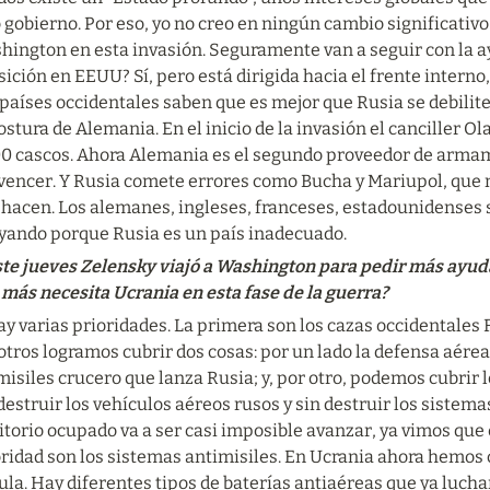
 gobierno. Por eso, yo no creo en ningún cambio significativo 
hington en esta invasión. Seguramente van a seguir con la a
ición en EEUU? Sí, pero está dirigida hacia el frente interno,
países occidentales saben que es mejor que Rusia se debilite 
ostura de Alemania. En el inicio de la invasión el canciller Ol
00 cascos. Ahora Alemania es el segundo proveedor de armam
vencer. Y Rusia comete errores como Bucha y Mariupol, que m
 hacen. Los alemanes, ingleses, franceses, estadounidenses 
yando porque Rusia es un país inadecuado.
te jueves Zelensky viajó a Washington para pedir más ayuda
 más necesita Ucrania en esta fase de la guerra?
 varias prioridades. La primera son los cazas occidentales F
tros logramos cubrir dos cosas: por un lado la defensa aére
misiles crucero que lanza Rusia; y, por otro, podemos cubrir 
destruir los vehículos aéreos rusos y sin destruir los sistemas
itorio ocupado va a ser casi imposible avanzar, ya vimos que e
ridad son los sistemas antimisiles. En Ucrania ahora hemos c
la. Hay diferentes tipos de baterías antiaéreas que ya luchan