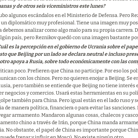
anas
y de otros seis viceministros este lunes?
bo algunos escándalos en el Ministerio de Defensa. Pero Rez
l, un diplomático muy profesional. Tiene una imagen muy posi
a debemos analizar como algo malo para su propia carrera. Di
algún país, pero Reznikov quedó con una imagen bastante pos
ál es la percepción en el gobierno de Ucrania sobre el papel 
to que Beijing por un lado se declara neutral e incluso pres
 otro apoya a Rusia, sobre todo económicamente con las com
tican poco. Prefieren que China no participe. Por eso los pol
nican con los chinos. Pero no quieren enojar a Beijing. Se en
usia, pero también se entiende que Beijing no tiene interés e
r negocios y comercios. Usará estas herramientas en su políti
olpe también para China. Pero igual están en el lado ruso y s
a de manera política, financiera o para evitar las sanciones.
regar armamento. Mandaron algunas cosas, chalecos y cascos,
amento chino a través de Irán, porque China manda armament
a. No obstante, el papel de China es importante porque China
puede frenar y influir en Moscú. No existe ningún otro.