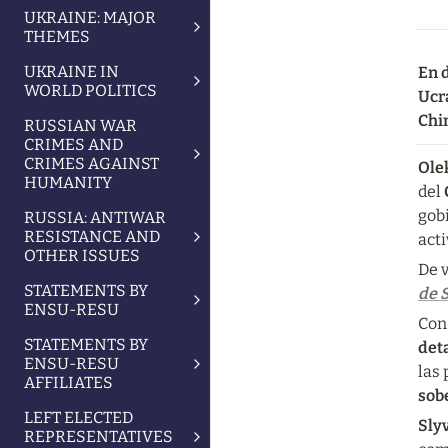
UKRAINE: MAJOR
THEMES
UKRAINE IN
En d
WORLD POLITICS
Ucra
Chin
RUSSIAN WAR
CRIMES AND
CRIMES AGAINST
Ole
HUMANITY
del 
gob
RUSSIA: ANTIWAR
RESISTANCE AND
acti
OTHER ISSUES
De 
STATEMENTS BY
de 
ENSU-RESU
Con
STATEMENTS BY
deta
ENSU-RESU
las 
AFFILIATES
sobe
LEFT ELECTED
Sly
REPRESENTATIVES