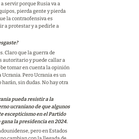
a servir porque Rusia va a 
uipos, pierda gente y pierda 
ue la contraofensiva es 
r a protestar y a pedirle a 
esgaste?
. Claro que la guerra de 
autoritario y puede callar a 
ebe tomar en cuenta la opinión 
 Ucrania. Pero Ucrania es un 
 harán, sin dudas. No hay otra 
nia pueda resistir a la 
erno ucraniano de que algunos 
e escepticismo en el Partido 
 gana la presidencia en 2024.
adounidense, pero en Estados 
no cambian con la llegada de 