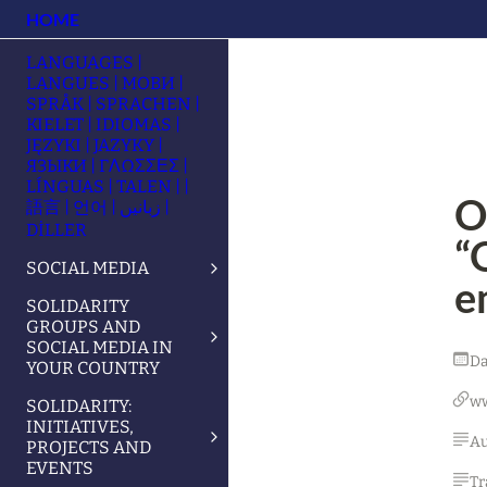
HOME
LANGUAGES |
LANGUES | МОВИ |
SPRÅK | SPRACHEN |
KIELET | IDIOMAS |
JĘZYKI | JAZYKY |
ЯЗЫКИ | ΓΛΩΣΣΕΣ |
LÍNGUAS | TALEN | |
O
語言 | 언어 | زبانیں |
DİLLER
“
SOCIAL MEDIA
e
SOLIDARITY
GROUPS AND
SOCIAL MEDIA IN
Da
YOUR COUNTRY
w
SOLIDARITY:
INITIATIVES,
Au
PROJECTS AND
EVENTS
Tr