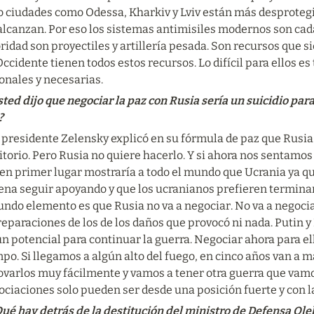
 ciudades como Odessa, Kharkiv y Lviv están más desprotegida
alcanzan. Por eso los sistemas antimisiles modernos son cada
ridad son proyectiles y artillería pesada. Son recursos que s
ccidente tienen todos estos recursos. Lo difícil para ellos es
onales y necesarias.
ed dijo que negociar la paz con Rusia sería un suicidio para
?
presidente Zelensky explicó en su fórmula de paz que Rusia d
itorio. Pero Rusia no quiere hacerlo. Y si ahora nos sentamos
en primer lugar mostraría a todo el mundo que Ucrania ya qui
ena seguir apoyando y que los ucranianos prefieren terminar c
ndo elemento es que Rusia no va a negociar. No va a negociar
reparaciones de los de los daños que provocó ni nada. Putin y
n potencial para continuar la guerra. Negociar ahora para el
po. Si llegamos a algún alto del fuego, en cinco años van a 
varlos muy fácilmente y vamos a tener otra guerra que vamos 
ciaciones solo pueden ser desde una posición fuerte y con la
ué hay detrás de la destitución del ministro de Defensa Olek