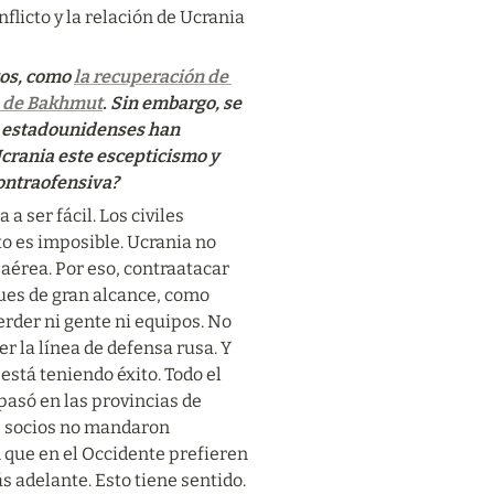
flicto y la relación de Ucrania 
os, como 
la recuperación de 
ca de Bakhmut
. Sin embargo, se 
s estadounidenses han 
rania este escepticismo y 
contraofensiva?
 ser fácil. Los civiles 
 es imposible. Ucrania no 
aérea. Por eso, contraatacar 
es de gran alcance, como 
der ni gente ni equipos. No 
 la línea de defensa rusa. Y 
stá teniendo éxito. Todo el 
só en las provincias de 
 socios no mandaron 
 que en el Occidente prefieren 
s adelante. Esto tiene sentido. 