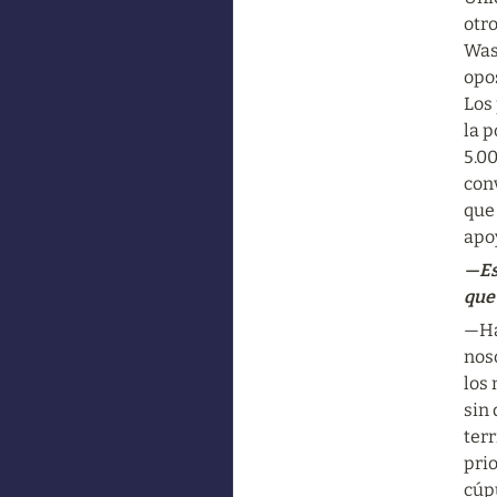
otro
Was
opos
Los 
la p
5.0
con
que
apo
—Es
que
—Hay
noso
los 
sin 
terr
prio
cúpu