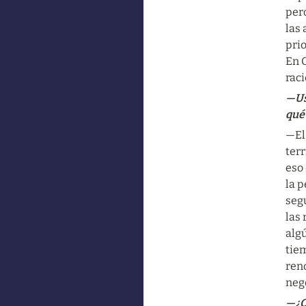
pero
las 
prio
En O
raci
—Ust
qué
—El 
terr
eso 
la p
segu
las 
algú
tiem
reno
nego
—¿Q