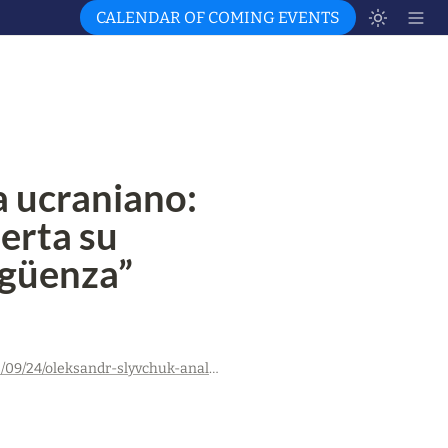
CALENDAR OF COMING EVENTS
 ucraniano: 
rta su 
rgüenza”
https://www.infobae.com/america/mundo/2023/09/24/oleksandr-slyvchuk-analista-ucraniano-que-argentina-no-tenga-abierta-su-embajada-en-kiev-es-una-verguenza/