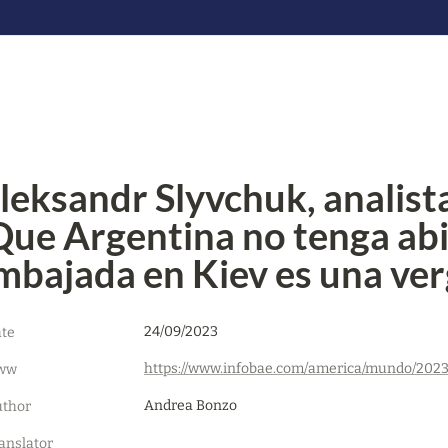
leksandr Slyvchuk, analista
Que Argentina no tenga abie
mbajada en Kiev es una ve
24/09/2023
te
ww
Andrea Bonzo
thor
anslator