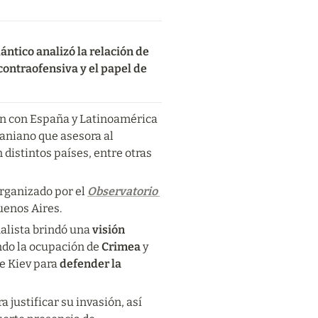
ntico analizó la relación de 
contraofensiva y el papel de 
n con España y Latinoamérica 
raniano que asesora al 
distintos países, entre otras 
rganizado por el 
Observatorio 
uenos Aires.
alista brindó una 
visión 
do la ocupación de 
Crimea 
y 
de Kiev para 
defender la 
justificar su invasión, así 