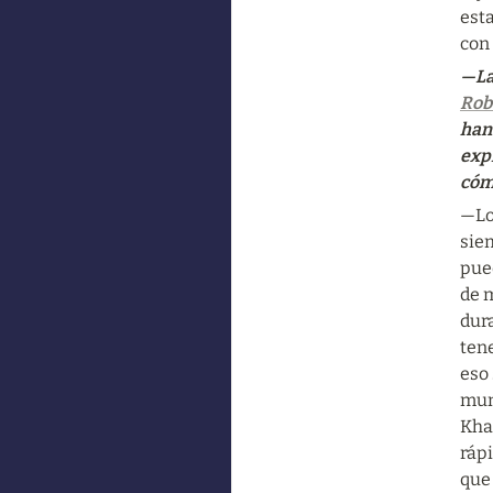
esta
con 
—La
Rob
han
exp
cóm
—Los
sie
pued
de 
dur
tene
eso 
mun
Kha
rápi
que 