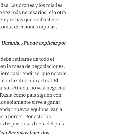
s. Los drones y los misiles 
 vez más necesarios. Y la otra 
iempre hay que reabastecer. 
 tomar decisiones rápidas, 
 Ucrania. ¿Puede explicar por 
ebe retirarse de todo el 
 en la mesa de negociaciones, 
ere casi rendirse, que no vale 
on la situación actual. El 
 su retirada, no va a negociar 
 Rusia como país siguen con 
los solamente sirve a ganar 
mandar nuevos equipos, van a 
a perder. Por esto las 
s tropas rusas fuera del país.
sii Reznikov hace dos 