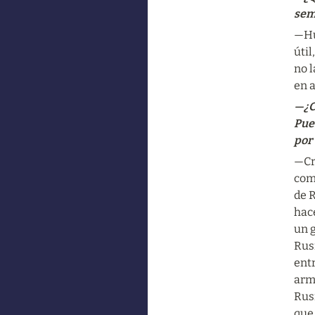
sem
—Hu
úti
no l
en 
—¿Cu
Pues
por
—Cri
comu
de R
hace
un g
Rusi
ent
arm
Rusi
que 