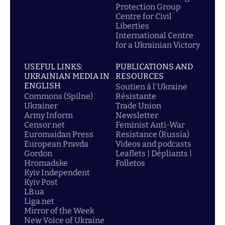
Protection Group
Centre for Civil
Liberties
International Centre
for a Ukrainian Victory
USEFUL LINKS:
PUBLICATIONS AND
UKRAINIAN MEDIA IN
RESOURCES
ENGLISH
Soutien á l'Ukraine
Commons (Spilne)
Résistante
Ukrainer
Trade Union
Army Inform
Newsletter
Censor.net
Feminist Anti-War
Euromaidan Press
Resistance (Russia)
European Pravda
Videos and podcasts
Gordon
Leaflets | Dépliants |
Hromadske
Folletos
Kyiv Independent
Kyiv Post
LB.ua
Liga.net
Mirror of the Week
New Voice of Ukraine