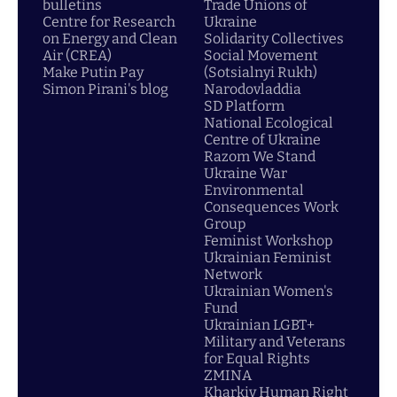
bulletins
Trade Unions of
Centre for Research
Ukraine
on Energy and Clean
Solidarity Collectives
Air (CREA)
Social Movement
Make Putin Pay
(Sotsialnyi Rukh)
Simon Pirani's blog
Narodovladdia
SD Platform
National Ecological
Centre of Ukraine
Razom We Stand
Ukraine War
Environmental
Consequences Work
Group
Feminist Workshop
Ukrainian Feminist
Network
Ukrainian Women's
Fund
Ukrainian LGBT+
Military and Veterans
for Equal Rights
ZMINA
Kharkiv Human Right