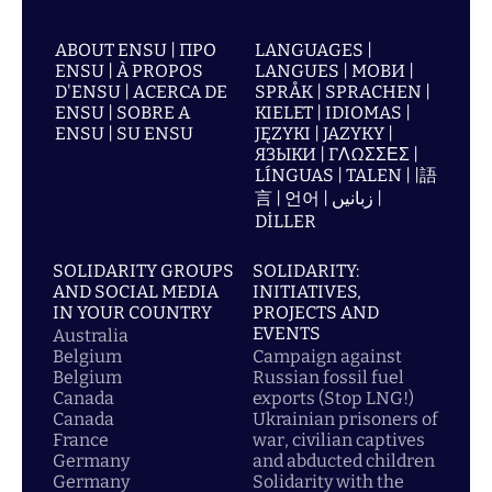
ABOUT ENSU | ПРО
LANGUAGES |
ENSU | À PROPOS
LANGUES | МОВИ |
D'ENSU | ACERCA DE
SPRÅK | SPRACHEN |
ENSU | SOBRE A
KIELET | IDIOMAS |
ENSU | SU ENSU
JĘZYKI | JAZYKY |
ЯЗЫКИ | ΓΛΩΣΣΕΣ |
LÍNGUAS | TALEN | |語
言 | 언어 | زبانیں |
DİLLER
SOLIDARITY GROUPS
SOLIDARITY:
AND SOCIAL MEDIA
INITIATIVES,
IN YOUR COUNTRY
PROJECTS AND
EVENTS
Australia
Belgium
Campaign against
Belgium
Russian fossil fuel
Canada
exports (Stop LNG!)
Canada
Ukrainian prisoners of
France
war, civilian captives
Germany
and abducted children
Germany
Solidarity with the