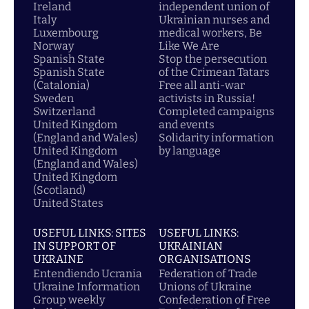
Ireland
independent union of
Italy
Ukrainian nurses and
Luxembourg
medical workers, Be
Norway
Like We Are
Spanish State
Stop the persecution
Spanish State
of the Crimean Tatars
(Catalonia)
Free all anti-war
Sweden
activists in Russia!
Switzerland
Completed campaigns
United Kingdom
and events
(England and Wales)
Solidarity information
United Kingdom
by language
(England and Wales)
United Kingdom
(Scotland)
United States
USEFUL LINKS: SITES
USEFUL LINKS:
IN SUPPORT OF
UKRAINIAN
UKRAINE
ORGANISATIONS
Entendiendo Ucrania
Federation of Trade
Ukraine Information
Unions of Ukraine
Group weekly
Confederation of Free