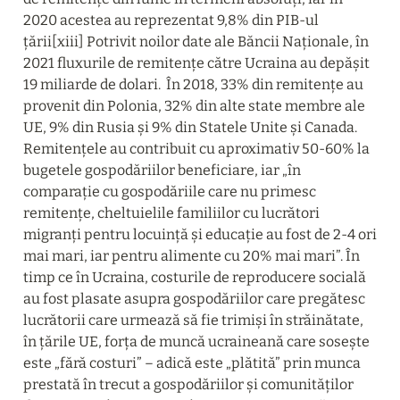
2020 acestea au reprezentat 9,8% din PIB-ul 
țării[xiii] Potrivit noilor date ale Băncii Naționale, în 
2021 fluxurile de remitențe către Ucraina au depășit 
19 miliarde de dolari.  În 2018, 33% din remitențe au 
provenit din Polonia, 32% din alte state membre ale 
UE, 9% din Rusia și 9% din Statele Unite și Canada.  
Remitențele au contribuit cu aproximativ 50-60% la 
bugetele gospodăriilor beneficiare, iar „în 
comparație cu gospodăriile care nu primesc 
remitențe, cheltuielile familiilor cu lucrători 
migranți pentru locuință și educație au fost de 2-4 ori 
mai mari, iar pentru alimente cu 20% mai mari”. În 
timp ce în Ucraina, costurile de reproducere socială 
au fost plasate asupra gospodăriilor care pregătesc 
lucrătorii care urmează să fie trimiși în străinătate, 
în țările UE, forța de muncă ucraineană care sosește 
este „fără costuri” – adică este „plătită” prin munca 
prestată în trecut a gospodăriilor și comunităților 