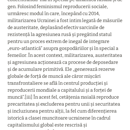
gen. Folosind feminismul reproducerii sociale, 
urmăresc modul în care, începând cu 2014, 
militarizarea Ucrainei a fost intim legată de măsurile 
de austeritate, deplasând efectiv sarcinile de 
rezistență la agresiunea rusă și pregătind statul 
pentru un proces extrem de inegal de integrare 
„euro-atlantică” asupra gospodăriilor și în special a 
femeilor. În acest context, militarizarea, austeritatea 
și agresiunea acționează ca procese de deposedare 
și de acumulare primitivă. Ele „generează rezerve 
globale de forță de muncă ale căror mișcări 
transfrontaliere se află în centrul producției și 
reproducerii mondiale a capitalului și a forței de 
muncă”.[iii] În acest fel, cetățenia rasială reproduce 
precaritatea și excluderea pentru unii și securitatea 
și incluziunea pentru alții, la fel cum diferențierea 
istorică a clasei muncitoare ucrainene în cadrul 
capitalismului global este rescrisă și 