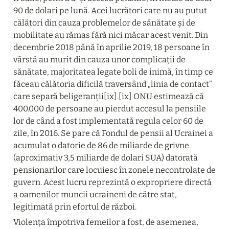
90 de dolari pe lună. Acei lucrători care nu au putut 
călători din cauza problemelor de sănătate și de 
mobilitate au rămas fără nici măcar acest venit. Din 
decembrie 2018 până în aprilie 2019, 18 persoane în 
vârstă au murit din cauza unor complicații de 
sănătate, majoritatea legate boli de inimă, în timp ce 
făceau călătoria dificilă traversând „linia de contact” 
care separă beligeranții[ix].[ix] ONU estimează că 
400.000 de persoane au pierdut accesul la pensiile 
lor de când a fost implementată regula celor 60 de 
zile, în 2016. Se pare că Fondul de pensii al Ucrainei a 
acumulat o datorie de 86 de miliarde de grivne 
(aproximativ 3,5 miliarde de dolari SUA) datorată 
pensionarilor care locuiesc în zonele necontrolate de 
guvern. Acest lucru reprezintă o expropriere directă 
a oamenilor muncii ucraineni de către stat, 
legitimată prin efortul de război.
Violența împotriva femeilor a fost, de asemenea, 