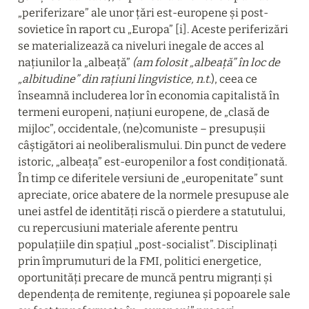
„periferizare” ale unor țări est-europene și post-
sovietice în raport cu „Europa” [i]. Aceste periferizări 
se materializează ca niveluri inegale de acces al 
națiunilor la „albeață” 
(am folosit „albeață” în loc de 
„albitudine” din rațiuni lingvistice, n.t
.), ceea ce 
înseamnă includerea lor în economia capitalistă în 
termeni europeni, națiuni europene, de „clasă de 
mijloc”, occidentale, (ne)comuniste – presupușii 
câștigători ai neoliberalismului. Din punct de vedere 
istoric, „albeața” est-europenilor a fost condiționată. 
În timp ce diferitele versiuni de „europenitate” sunt 
apreciate, orice abatere de la normele presupuse ale 
unei astfel de identități riscă o pierdere a statutului, 
cu repercusiuni materiale aferente pentru 
populațiile din spațiul „post-socialist”. Disciplinați 
prin împrumuturi de la FMI, politici energetice, 
oportunități precare de muncă pentru migranți și 
dependența de remitențe, regiunea și popoarele sale 