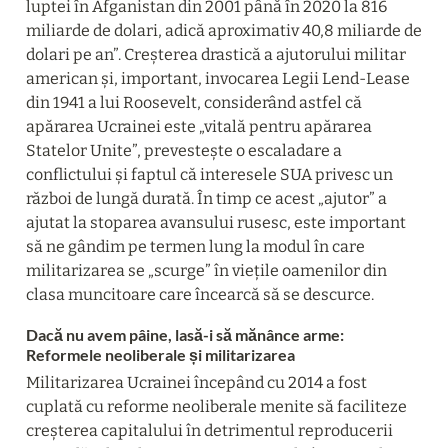
luptei în Afganistan din 2001 până în 2020 la 816 
miliarde de dolari, adică aproximativ 40,8 miliarde de 
dolari pe an”. Creșterea drastică a ajutorului militar 
american și, important, invocarea Legii Lend-Lease 
din 1941 a lui Roosevelt, considerând astfel că 
apărarea Ucrainei este „vitală pentru apărarea 
Statelor Unite”, prevestește o escaladare a 
conflictului și faptul că interesele SUA privesc un 
război de lungă durată. În timp ce acest „ajutor” a 
ajutat la stoparea avansului rusesc, este important 
să ne gândim pe termen lung la modul în care 
militarizarea se „scurge” în viețile oamenilor din 
clasa muncitoare care încearcă să se descurce.
Dacă nu avem pâine, lasă-i să mănânce arme: 
Reformele neoliberale și militarizarea
Militarizarea Ucrainei începând cu 2014 a fost 
cuplată cu reforme neoliberale menite să faciliteze 
creșterea capitalului în detrimentul reproducerii 