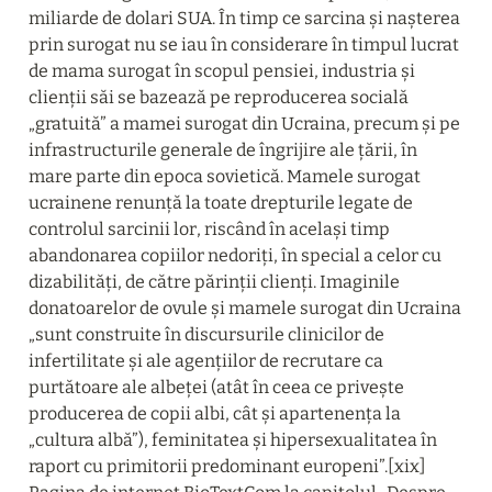
miliarde de dolari SUA. În timp ce sarcina și nașterea 
prin surogat nu se iau în considerare în timpul lucrat 
de mama surogat în scopul pensiei, industria și 
clienții săi se bazează pe reproducerea socială 
„gratuită” a mamei surogat din Ucraina, precum și pe 
infrastructurile generale de îngrijire ale țării, în 
mare parte din epoca sovietică. Mamele surogat 
ucrainene renunță la toate drepturile legate de 
controlul sarcinii lor, riscând în același timp 
abandonarea copiilor nedoriți, în special a celor cu 
dizabilități, de către părinții clienți. Imaginile 
donatoarelor de ovule și mamele surogat din Ucraina 
„sunt construite în discursurile clinicilor de 
infertilitate și ale agențiilor de recrutare ca 
purtătoare ale albeței (atât în ceea ce privește 
producerea de copii albi, cât și apartenența la 
„cultura albă”), feminitatea și hipersexualitatea în 
raport cu primitorii predominant europeni”.[xix] 