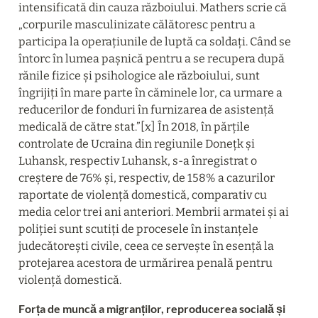
intensificată din cauza războiului. Mathers scrie că 
„corpurile masculinizate călătoresc pentru a 
participa la operațiunile de luptă ca soldați. Când se 
întorc în lumea pașnică pentru a se recupera după 
rănile fizice și psihologice ale războiului, sunt 
îngrijiți în mare parte în căminele lor, ca urmare a 
reducerilor de fonduri în furnizarea de asistență 
medicală de către stat.”[x] În 2018, în părțile 
controlate de Ucraina din regiunile Donețk și 
Luhansk, respectiv Luhansk, s-a înregistrat o 
creștere de 76% și, respectiv, de 158% a cazurilor 
raportate de violență domestică, comparativ cu 
media celor trei ani anteriori. Membrii armatei și ai 
poliției sunt scutiți de procesele în instanțele 
judecătorești civile, ceea ce servește în esență la 
protejarea acestora de urmărirea penală pentru 
violență domestică.
Forța de muncă a migranților, reproducerea socială și 