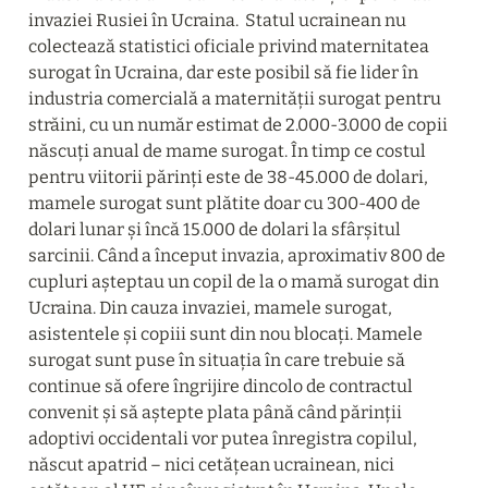
invaziei Rusiei în Ucraina.  Statul ucrainean nu 
colectează statistici oficiale privind maternitatea 
surogat în Ucraina, dar este posibil să fie lider în 
industria comercială a maternității surogat pentru 
străini, cu un număr estimat de 2.000-3.000 de copii 
născuți anual de mame surogat. În timp ce costul 
pentru viitorii părinți este de 38-45.000 de dolari, 
mamele surogat sunt plătite doar cu 300-400 de 
dolari lunar și încă 15.000 de dolari la sfârșitul 
sarcinii. Când a început invazia, aproximativ 800 de 
cupluri așteptau un copil de la o mamă surogat din 
Ucraina. Din cauza invaziei, mamele surogat, 
asistentele și copiii sunt din nou blocați. Mamele 
surogat sunt puse în situația în care trebuie să 
continue să ofere îngrijire dincolo de contractul 
convenit și să aștepte plata până când părinții 
adoptivi occidentali vor putea înregistra copilul, 
născut apatrid – nici cetățean ucrainean, nici 