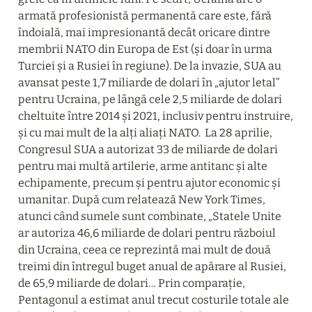
armată profesionistă permanentă care este, fără 
îndoială, mai impresionantă decât oricare dintre 
membrii NATO din Europa de Est (și doar în urma 
Turciei și a Rusiei în regiune). De la invazie, SUA au 
avansat peste 1,7 miliarde de dolari în „ajutor letal” 
pentru Ucraina, pe lângă cele 2,5 miliarde de dolari 
cheltuite între 2014 și 2021, inclusiv pentru instruire, 
și cu mai mult de la alți aliați NATO.  La 28 aprilie, 
Congresul SUA a autorizat 33 de miliarde de dolari 
pentru mai multă artilerie, arme antitanc și alte 
echipamente, precum și pentru ajutor economic și 
umanitar. După cum relatează New York Times, 
atunci când sumele sunt combinate, „Statele Unite 
ar autoriza 46,6 miliarde de dolari pentru războiul 
din Ucraina, ceea ce reprezintă mai mult de două 
treimi din întregul buget anual de apărare al Rusiei, 
de 65,9 miliarde de dolari… Prin comparație, 
Pentagonul a estimat anul trecut costurile totale ale 