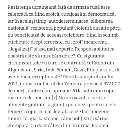
Rezistența ucraineană față de armata rusă este 
celebrată ca fiind eroică, curajoasă și democratică, 
iar în același timp, autodeterminarea, eliberarea 
națională, rezistența populară violentă din alte părți 
nu beneficiază de aceeași celebrare, fiind în schimb 
etichetate drept teroriste, cu „eroi” încarcerați, 
„ilegalizați” și așa mai departe. Responsabilitatea 
noastră este să întrebăm de ce?. Cu siguranță, 
circumstanțele cu care se confruntă cetățenii din 
Afganistan, Siria, Irak, Yemen, Gaza, Etiopia sunt, de 
asemenea, excepționale? Până la sfârșitul anului 
2021, numai conflictul din Yemen a provocat 377 000 
de morți, dintre care aproape 70 la sută erau copii 
mai mici de cinci ani[v] Nu am văzut jucării și 
alimente gratuite la granița poloneză pentru acele 
femei și copii, ci mai degrabă gaze lacrimogene, 
tunuri cu apă, bastoane, câini polițiști și sârmă 
ghimpată. Cu doar câteva luni în urmă, Polonia 