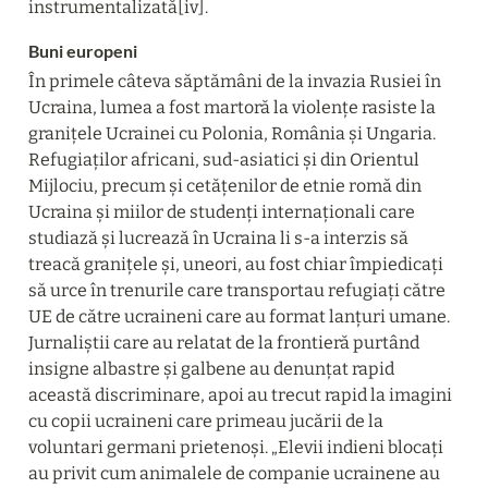
instrumentalizată[iv].
Buni europeni
În primele câteva săptămâni de la invazia Rusiei în 
Ucraina, lumea a fost martoră la violențe rasiste la 
granițele Ucrainei cu Polonia, România și Ungaria. 
Refugiaților africani, sud-asiatici și din Orientul 
Mijlociu, precum și cetățenilor de etnie romă din 
Ucraina și miilor de studenți internaționali care 
studiază și lucrează în Ucraina li s-a interzis să 
treacă granițele și, uneori, au fost chiar împiedicați 
să urce în trenurile care transportau refugiați către 
UE de către ucraineni care au format lanțuri umane. 
Jurnaliștii care au relatat de la frontieră purtând 
insigne albastre și galbene au denunțat rapid 
această discriminare, apoi au trecut rapid la imagini 
cu copii ucraineni care primeau jucării de la 
voluntari germani prietenoși. „Elevii indieni blocați 
au privit cum animalele de companie ucrainene au 