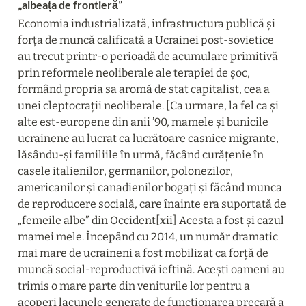
„albeața de frontieră”
Economia industrializată, infrastructura publică și 
forța de muncă calificată a Ucrainei post-sovietice 
au trecut printr-o perioadă de acumulare primitivă 
prin reformele neoliberale ale terapiei de șoc, 
formând propria sa aromă de stat capitalist, cea a 
unei cleptocrații neoliberale. [Ca urmare, la fel ca și 
alte est-europene din anii ’90, mamele și bunicile 
ucrainene au lucrat ca lucrătoare casnice migrante, 
lăsându-și familiile în urmă, făcând curățenie în 
casele italienilor, germanilor, polonezilor, 
americanilor și canadienilor bogați și făcând munca 
de reproducere socială, care înainte era suportată de 
„femeile albe” din Occident[xii] Acesta a fost și cazul 
mamei mele. Începând cu 2014, un număr dramatic 
mai mare de ucraineni a fost mobilizat ca forță de 
muncă social-reproductivă ieftină. Acești oameni au 
trimis o mare parte din veniturile lor pentru a 
acoperi lacunele generate de funcționarea precară a 