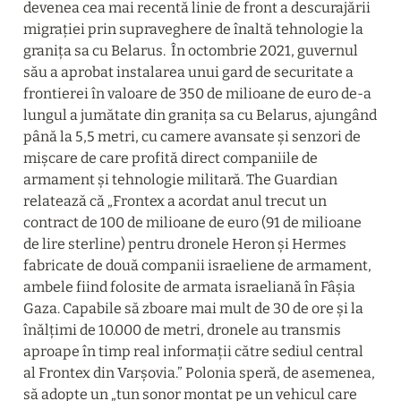
devenea cea mai recentă linie de front a descurajării 
migrației prin supraveghere de înaltă tehnologie la 
granița sa cu Belarus.  În octombrie 2021, guvernul 
său a aprobat instalarea unui gard de securitate a 
frontierei în valoare de 350 de milioane de euro de-a 
lungul a jumătate din granița sa cu Belarus, ajungând 
până la 5,5 metri, cu camere avansate și senzori de 
mișcare de care profită direct companiile de 
armament și tehnologie militară. The Guardian 
relatează că „Frontex a acordat anul trecut un 
contract de 100 de milioane de euro (91 de milioane 
de lire sterline) pentru dronele Heron și Hermes 
fabricate de două companii israeliene de armament, 
ambele fiind folosite de armata israeliană în Fâșia 
Gaza. Capabile să zboare mai mult de 30 de ore și la 
înălțimi de 10.000 de metri, dronele au transmis 
aproape în timp real informații către sediul central 
al Frontex din Varșovia.” Polonia speră, de asemenea, 
să adopte un „tun sonor montat pe un vehicul care 