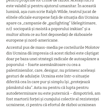
pentru propriile lor crime de război. Același lucru 
este valabil și pentru ajutorul umanitar. În această 
lumină, așa cum scrie Ralph Wilde, teatrul jucat de 
elitele oficiale europene față de situația din Ucraina 
apare ca „campanie de „gazlighting” (delegitimare, 
n.t)  sociopată și rasistă a poporului irakian” și a 
multor altora ce au fost deposedați de războaiele 
europene și nord-americane.
Accentul pus de mass-media pe cocteilurile Molotov 
din Ucraina dă impresia că acest război este câștigat 
doar pe baza unei strategii radicale de autoapărare a 
poporului – foarte asemănătoare cu cea a 
palestinienilor, care, desigur, nu primesc aceleași 
gesturi de adulație. Ucraina este într-o situație 
diferită cea în care pur și simplu își „protejează 
pământul său”. Asta nu pentru că lupta pentru 
autodeterminare nu este puternică – dimpotrivă, am 
fost martorii forței și curajului colectiv al rezistenței 
ucrainene, ci pentru că efortul de război ucrainean 