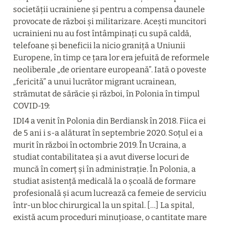
societății ucrainiene și pentru a compensa daunele 
provocate de război și militarizare. Acești muncitori 
ucrainieni nu au fost întâmpinați cu supă caldă, 
telefoane și beneficii la nicio graniță a Uniunii 
Europene, în timp ce țara lor era jefuită de reformele 
neoliberale „de orientare europeană”. Iată o poveste 
„fericită” a unui lucrător migrant ucrainean, 
strămutat de sărăcie și război, în Polonia în timpul 
COVID-19:
IDI4 a venit în Polonia din Berdiansk în 2018. Fiica ei 
de 5 ani i s-a alăturat în septembrie 2020. Soțul ei a 
murit în război în octombrie 2019. În Ucraina, a 
studiat contabilitatea și a avut diverse locuri de 
muncă în comerț și în administrație. În Polonia, a 
studiat asistență medicală la o școală de formare 
profesională și acum lucrează ca femeie de serviciu 
într-un bloc chirurgical la un spital. […] La spital, 
există acum proceduri minuțioase, o cantitate mare 