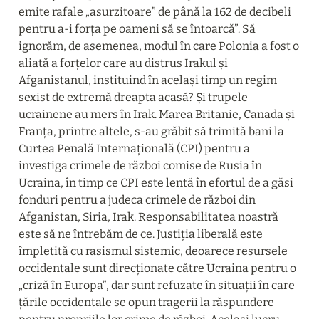
emite rafale „asurzitoare” de până la 162 de decibeli 
pentru a-i forța pe oameni să se întoarcă”. Să 
ignorăm, de asemenea, modul în care Polonia a fost o 
aliată a forțelor care au distrus Irakul și 
Afganistanul, instituind în același timp un regim 
sexist de extremă dreapta acasă? Și trupele 
ucrainene au mers în Irak. Marea Britanie, Canada și 
Franța, printre altele, s-au grăbit să trimită bani la 
Curtea Penală Internațională (CPI) pentru a 
investiga crimele de război comise de Rusia în 
Ucraina, în timp ce CPI este lentă în efortul de a găsi 
fonduri pentru a judeca crimele de război din 
Afganistan, Siria, Irak. Responsabilitatea noastră 
este să ne întrebăm de ce. Justiția liberală este 
împletită cu rasismul sistemic, deoarece resursele 
occidentale sunt direcționate către Ucraina pentru o 
„criză în Europa”, dar sunt refuzate în situații în care 
țările occidentale se opun tragerii la răspundere 