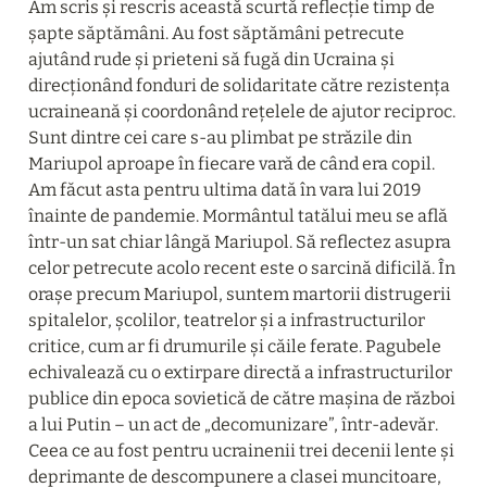
Am scris și rescris această scurtă reflecție timp de 
șapte săptămâni. Au fost săptămâni petrecute 
ajutând rude și prieteni să fugă din Ucraina și 
direcționând fonduri de solidaritate către rezistența 
ucraineană și coordonând rețelele de ajutor reciproc. 
Sunt dintre cei care s-au plimbat pe străzile din 
Mariupol aproape în fiecare vară de când era copil. 
Am făcut asta pentru ultima dată în vara lui 2019 
înainte de pandemie. Mormântul tatălui meu se află 
într-un sat chiar lângă Mariupol. Să reflectez asupra 
celor petrecute acolo recent este o sarcină dificilă. În 
orașe precum Mariupol, suntem martorii distrugerii 
spitalelor, școlilor, teatrelor și a infrastructurilor 
critice, cum ar fi drumurile și căile ferate. Pagubele 
echivalează cu o extirpare directă a infrastructurilor 
publice din epoca sovietică de către mașina de război 
a lui Putin – un act de „decomunizare”, într-adevăr. 
Ceea ce au fost pentru ucrainenii trei decenii lente și 
deprimante de descompunere a clasei muncitoare, 