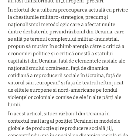
au fost transformate în „europeni” precari.
În efortul de a tulbura preocuparea actuală cu privire 
la chestiunile militaro-strategice, precum și 
naționalismul metodologic care a afectat multe 
dintre dezbaterile privind războiul din Ucraina, care 
se află pe terenul complexului militar-industrial, 
propun să mutăm în schimb atenția către o critică a 
economiei politice și o critică onestă a statului 
capitalist din Ucraina, față de elementele rasiale ale 
naționalismului ucrainean, față de dinamica 
cotidiană a reproducerii sociale în Ucraina, față de 
viitorul său „european” și față de teatrul ieftin jucat 
de elitele europene și nord-americane pe fondul 
violențelor coloniale comise de ele în alte părți ale 
lumii.
În acest articol, situez războiul din Ucraina în 
contextul mai larg al poziției Ucrainei în modelele 
globale de producție și reproducere socială[ii], 
concentrându-mă în special pe dinamica rasială și de 