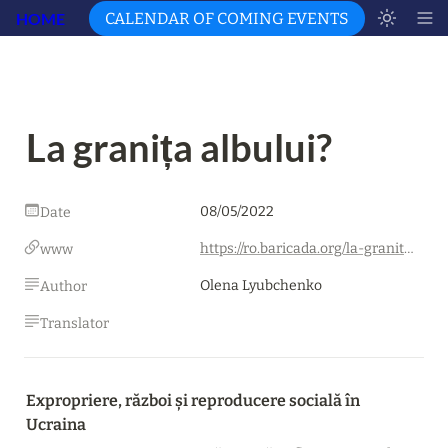
HOME
CALENDAR OF COMING EVENTS
La granița albului?
08/05/2022
Date
https://ro.baricada.org/la-granita-albului/
www
Olena Lyubchenko
Author
Translator
Expropriere, război și reproducere socială în 
Ucraina