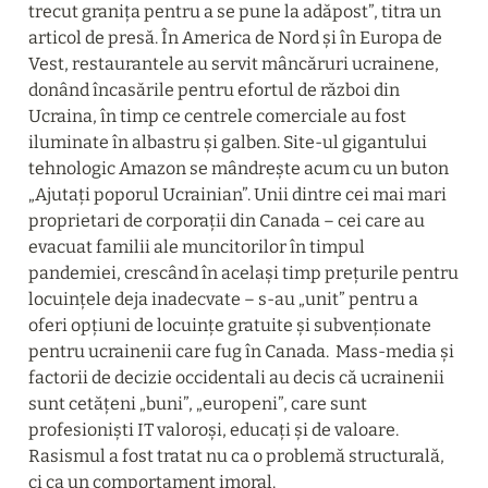
trecut granița pentru a se pune la adăpost”, titra un 
articol de presă. În America de Nord și în Europa de 
Vest, restaurantele au servit mâncăruri ucrainene, 
donând încasările pentru efortul de război din 
Ucraina, în timp ce centrele comerciale au fost 
iluminate în albastru și galben. Site-ul gigantului 
tehnologic Amazon se mândrește acum cu un buton 
„Ajutați poporul Ucrainian”. Unii dintre cei mai mari 
proprietari de corporații din Canada – cei care au 
evacuat familii ale muncitorilor în timpul 
pandemiei, crescând în același timp prețurile pentru 
locuințele deja inadecvate – s-au „unit” pentru a 
oferi opțiuni de locuințe gratuite și subvenționate 
pentru ucrainenii care fug în Canada.  Mass-media și 
factorii de decizie occidentali au decis că ucrainenii 
sunt cetățeni „buni”, „europeni”, care sunt 
profesioniști IT valoroși, educați și de valoare. 
Rasismul a fost tratat nu ca o problemă structurală, 
ci ca un comportament imoral.