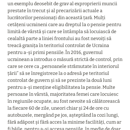
un exemplu deosebit de grav al exproprierii muncii 
prestate în trecut și al precarizării actuale a 
lucrătorilor pensionați din această țară. Mulți 
cetățeni ucraineni care au dreptul la o pensie pentru 
limită de vârstă și care se întâmpla să locuiască de 
cealaltă parte a liniei frontului au fost nevoiți să 
treacă granița în teritoriul controlat de Ucraina 
pentru a-și primi pensiile. În 2016, guvernul 
ucrainean a introdus o măsură strictă de control, prin 
care se cere ca „persoanele strămutate în interiorul 
țării” să se înregistreze la o adresă pe teritoriul 
controlat de guvern și să se prezinte la două luni 
pentru a-și menține eligibilitatea la pensie. Multe 
persoane în vârstă, majoritatea femei care locuiesc 
în regiunile ocupate, au fost nevoite să călătorească 
la fiecare 60 de zile, uneori chiar și 24 de ore cu 
autobuzele, mergând pe jos, așteptând la cozi lungi, 
fără adăpost și fără acces la minime facilități, cum ar 
fi băile, pentru a-și accesa pensiile, în medie de doar 