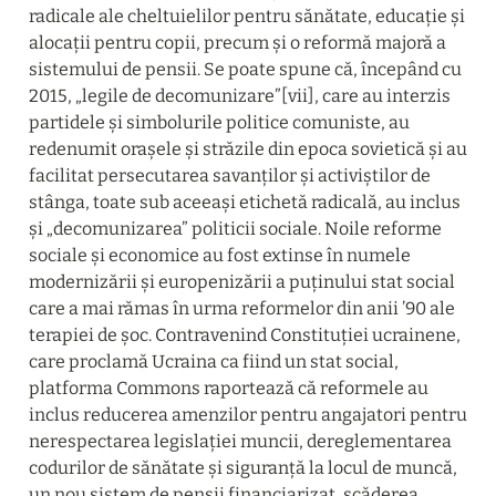
radicale ale cheltuielilor pentru sănătate, educație și 
alocații pentru copii, precum și o reformă majoră a 
sistemului de pensii. Se poate spune că, începând cu 
2015, „legile de decomunizare”[vii], care au interzis 
partidele și simbolurile politice comuniste, au 
redenumit orașele și străzile din epoca sovietică și au 
facilitat persecutarea savanților și activiștilor de 
stânga, toate sub aceeași etichetă radicală, au inclus 
și „decomunizarea” politicii sociale. Noile reforme 
sociale și economice au fost extinse în numele 
modernizării și europenizării a puținului stat social 
care a mai rămas în urma reformelor din anii ’90 ale 
terapiei de șoc. Contravenind Constituției ucrainene, 
care proclamă Ucraina ca fiind un stat social, 
platforma Commons raportează că reformele au 
inclus reducerea amenzilor pentru angajatori pentru 
nerespectarea legislației muncii, dereglementarea 
codurilor de sănătate și siguranță la locul de muncă, 
un nou sistem de pensii financiarizat, scăderea 