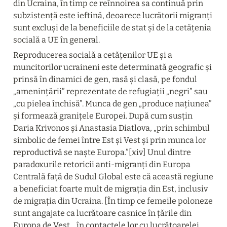
din Ucraina, în timp ce reînnoirea sa continuă prin 
subzistență este ieftină, deoarece lucrătorii migranți 
sunt excluși de la beneficiile de stat și de la cetățenia 
socială a UE în general.
Reproducerea socială a cetățenilor UE și a 
muncitorilor ucraineni este determinată geografic și 
prinsă în dinamici de gen, rasă și clasă, pe fondul 
„amenințării” reprezentate de refugiații „negri” sau 
„cu pielea închisă”. Munca de gen „produce națiunea” 
și formează granițele Europei. După cum susțin 
Daria Krivonos și Anastasia Diatlova, „prin schimbul 
simbolic de femei între Est și Vest și prin munca lor 
reproductivă se naște Europa.”[xiv] Unul dintre 
paradoxurile retoricii anti-migranți din Europa 
Centrală față de Sudul Global este că această regiune 
a beneficiat foarte mult de migrația din Est, inclusiv 
de migrația din Ucraina. [În timp ce femeile poloneze 
sunt angajate ca lucrătoare casnice în țările din 
Europa de Vest, „în contactele lor cu lucrătoarelei 