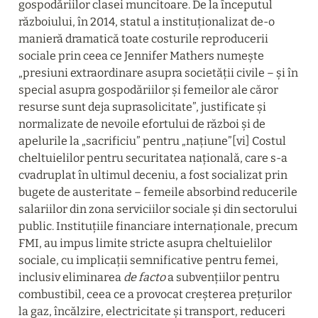
gospodăriilor clasei muncitoare. De la începutul 
războiului, în 2014, statul a instituționalizat de-o 
manieră dramatică toate costurile reproducerii 
sociale prin ceea ce Jennifer Mathers numește 
„presiuni extraordinare asupra societății civile – și în 
special asupra gospodăriilor și femeilor ale căror 
resurse sunt deja suprasolicitate”, justificate și 
normalizate de nevoile efortului de război și de 
apelurile la „sacrificiu” pentru „națiune”[vi] Costul 
cheltuielilor pentru securitatea națională, care s-a 
cvadruplat în ultimul deceniu, a fost socializat prin 
bugete de austeritate – femeile absorbind reducerile 
salariilor din zona serviciilor sociale și din sectorului 
public. Instituțiile financiare internaționale, precum 
FMI, au impus limite stricte asupra cheltuielilor 
sociale, cu implicații semnificative pentru femei, 
inclusiv eliminarea 
de facto
 a subvențiilor pentru 
combustibil, ceea ce a provocat creșterea prețurilor 
la gaz, încălzire, electricitate și transport, reduceri 