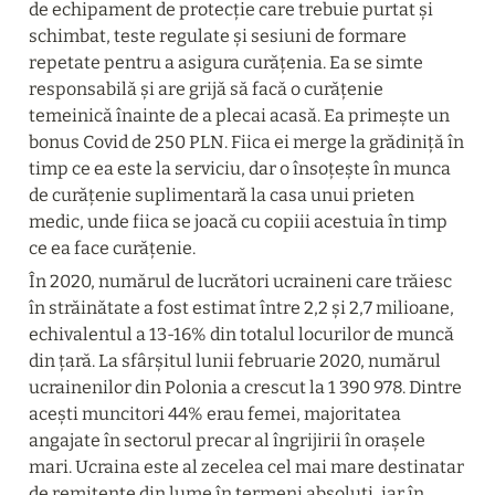
de echipament de protecție care trebuie purtat și 
schimbat, teste regulate și sesiuni de formare 
repetate pentru a asigura curățenia. Ea se simte 
responsabilă și are grijă să facă o curățenie 
temeinică înainte de a plecai acasă. Ea primește un 
bonus Covid de 250 PLN. Fiica ei merge la grădiniță în 
timp ce ea este la serviciu, dar o însoțește în munca 
de curățenie suplimentară la casa unui prieten 
medic, unde fiica se joacă cu copiii acestuia în timp 
ce ea face curățenie.
În 2020, numărul de lucrători ucraineni care trăiesc 
în străinătate a fost estimat între 2,2 și 2,7 milioane, 
echivalentul a 13-16% din totalul locurilor de muncă 
din țară. La sfârșitul lunii februarie 2020, numărul 
ucrainenilor din Polonia a crescut la 1 390 978. Dintre 
acești muncitori 44% erau femei, majoritatea 
angajate în sectorul precar al îngrijirii în orașele 
mari. Ucraina este al zecelea cel mai mare destinatar 
de remitențe din lume în termeni absoluți, iar în 