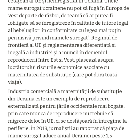
cetățean al UE și neînregistrat în Ucraina. Unele 
mame surogat ucrainene nu pot să fugă în Europa de 
Vest departe de război, de teamă că ar putea fi 
„obligate să se înregistreze în calitate de tutore legal 
al bebelușilor, în conformitate cu legea mai puțin 
permisivă privind mamele surogat”. Regimul de 
frontieră al UE și reglementarea diferențiată și 
inegală a industriei și a muncii în domeniul 
reproducerii între Est și Vest, plasează asupra 
lucrătorului riscurile economice asociate cu 
maternitatea de substituție (care pot dura toată 
viața).
Industria comercială a maternității de substituție 
din Ucraina este un exemplu de reproducere 
externalizată pentru țările occidentale mai bogate, 
prin care munca de reproducere nu trebuie să 
migreze deloc în UE, ci se desfășoară în întregime la 
periferie. În 2018, jurnaliștii au raportat că piața de 
mame surogat aduce anual Ucrainei peste 1,5 