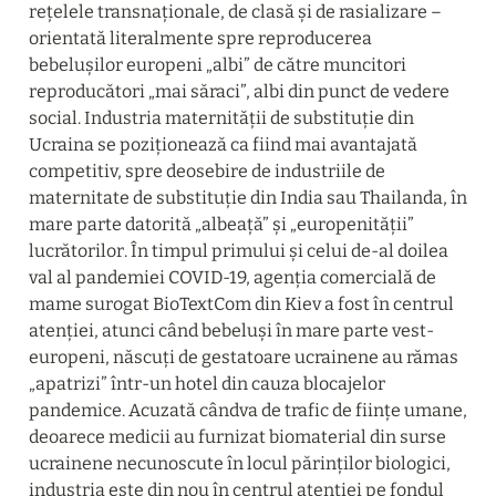
rețelele transnaționale, de clasă și de rasializare – 
orientată literalmente spre reproducerea 
bebelușilor europeni „albi” de către muncitori 
reproducători „mai săraci”, albi din punct de vedere 
social. Industria maternității de substituție din 
Ucraina se poziționează ca fiind mai avantajată 
competitiv, spre deosebire de industriile de 
maternitate de substituție din India sau Thailanda, în 
mare parte datorită „albeață” și „europenității” 
lucrătorilor. În timpul primului și celui de-al doilea 
val al pandemiei COVID-19, agenția comercială de 
mame surogat BioTextCom din Kiev a fost în centrul 
atenției, atunci când bebeluși în mare parte vest-
europeni, născuți de gestatoare ucrainene au rămas 
„apatrizi” într-un hotel din cauza blocajelor 
pandemice. Acuzată cândva de trafic de ființe umane, 
deoarece medicii au furnizat biomaterial din surse 
ucrainene necunoscute în locul părinților biologici, 
industria este din nou în centrul atenției pe fondul 