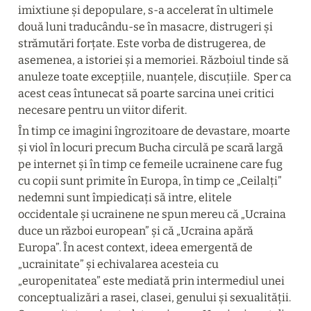
imixtiune și depopulare, s-a accelerat în ultimele 
două luni traducându-se în masacre, distrugeri și 
strămutări forțate. Este vorba de distrugerea, de 
asemenea, a istoriei și a memoriei. Războiul tinde să 
anuleze toate excepțiile, nuanțele, discuțiile.  Sper ca 
acest ceas întunecat să poarte sarcina unei critici 
necesare pentru un viitor diferit.
În timp ce imagini îngrozitoare de devastare, moarte 
și viol în locuri precum Bucha circulă pe scară largă 
pe internet și în timp ce femeile ucrainene care fug 
cu copii sunt primite în Europa, în timp ce „Ceilalți” 
nedemni sunt împiedicați să intre, elitele 
occidentale și ucrainene ne spun mereu că „Ucraina 
duce un război european” și că „Ucraina apără 
Europa”. În acest context, ideea emergentă de 
„ucrainitate” și echivalarea acesteia cu 
„europenitatea” este mediată prin intermediul unei 
conceptualizări a rasei, clasei, genului și sexualității. 