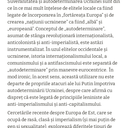
Suveranitatea și autodeterminarea Ucrainei sunt din 
ce în ce mai mult înțelese de elitele locale ca fiind 
legate de încorporarea în „fortăreața Europa” și de 
crearea „națiunii ucrainene” ca fiind „albă” și 
„europeană”. Conceptul de „autodeterminare”, 
asumat de stânga revoluționară internaționalistă, 
anticolonistă și anti-imperialistă, este astăzi 
instrumentalizat. În uzul elitelor occidentale și 
ucrainene, istoria internaționalismului local, a 
comunismului și a antifascismului este separată de 
„autodeterminare” prin manevre eurocentrice.  În 
mod ironic, în acest sens, această utilizare nu este 
departe de propriile atacuri ale lui Putin împotriva 
autodeterminării Ucrainei, despre care afirmă cu 
dispreț că este legată de principiile leniniste ale 
anti-imperialismului și anti-capitalismului.
Cercetările recente despre Europa de Est, care se 
ocupă de rasă, clasă și imperialism (și mai puțin de 
gen și sexualitate), explorează diferitele tipuri de 