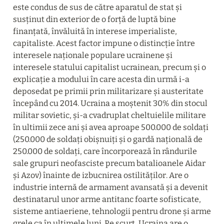
este condus de sus de către aparatul de stat și 
susținut din exterior de o forță de luptă bine 
finanțată, învăluită în interese imperialiste, 
capitaliste. Acest factor impune o distincție între 
interesele naționale populare ucrainene și 
interesele statului capitalist ucrainean, precum și o 
explicație a modului în care acesta din urmă i-a 
deposedat pe primii prin militarizare și austeritate 
începând cu 2014. Ucraina a moștenit 30% din stocul 
militar sovietic, și-a cvadruplat cheltuielile militare 
în ultimii zece ani și avea aproape 500.000 de soldați 
(250.000 de soldați obișnuiți și o gardă națională de 
250.000 de soldați, care încorporează în rândurile 
sale grupuri neofasciste precum batalioanele Aidar 
și Azov) înainte de izbucnirea ostilităților. Are o 
industrie internă de armament avansată și a devenit 
destinatarul unor arme antitanc foarte sofisticate, 
sisteme antiaeriene, tehnologii pentru drone și arme 
grele ca în ultimele luni. Pe scurt, Ucraina are o 