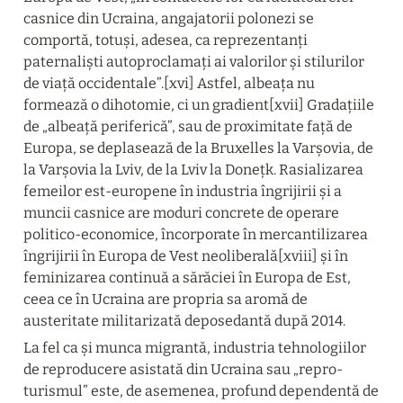
casnice din Ucraina, angajatorii polonezi se 
comportă, totuși, adesea, ca reprezentanți 
paternaliști autoproclamați ai valorilor și stilurilor 
de viață occidentale”.[xvi] Astfel, albeața nu 
formează o dihotomie, ci un gradient[xvii] Gradațiile 
de „albeață periferică”, sau de proximitate față de 
Europa, se deplasează de la Bruxelles la Varșovia, de 
la Varșovia la Lviv, de la Lviv la Donețk. Rasializarea 
femeilor est-europene în industria îngrijirii și a 
muncii casnice are moduri concrete de operare 
politico-economice, încorporate în mercantilizarea 
îngrijirii în Europa de Vest neoliberală[xviii] și în 
feminizarea continuă a sărăciei în Europa de Est, 
ceea ce în Ucraina are propria sa aromă de 
austeritate militarizată deposedantă după 2014.
La fel ca și munca migrantă, industria tehnologiilor 
de reproducere asistată din Ucraina sau „repro-
turismul” este, de asemenea, profund dependentă de 