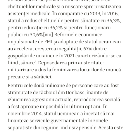
cheltuielilor medicale și o mișcare spre privatizarea 
asistenței medicale. În comparație cu 2013, în 2016, 
statul a redus cheltuielile pentru sănătate cu 36,3%, 
pentru educație cu 36,2% și pentru funcționarii 
publici cu 30,6%[viii] Reformele economice 
impulsionate de FMI și adoptate de statul ucrainean 
au accelerat creșterea inegalității, 67% dintre 
gospodăriile ucrainene în 2021 caracterizându-se ca 
fiind „sărace”. Deposedarea prin austeritate-
militarizare a dus la feminizarea locurilor de muncă 
precare și a sărăciei.
Pentru cele două milioane de persoane care au fost 
strămutate de războiul din Donbass, înainte de 
izbucnirea agresiunii actuale, reproducerea socială 
a fost aproape imposibilă în ultimii opt ani.  În 
noiembrie 2014, statul ucrainean a încetat să mai 
finanțeze serviciile guvernamentale în zonele 
separatiste din regiune, inclusiv pensiile. Acesta este 